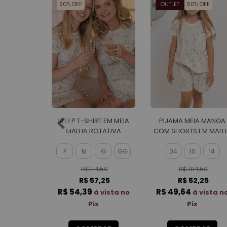
50% OFF
OUTLET
50% OFF
SLEEP T-SHIRT EM MEIA
PIJAMA MEIA MANGA
MALHA ROTATIVA
COM SHORTS EM MALH
FEMININO
ROTATIVA FEMININO
P
M
G
GG
04
10
14
R$ 114,50
R$ 104,50
R$ 57,25
R$ 52,25
R$ 54,39
R$ 49,64
à vista no
à vista n
Pix
Pix