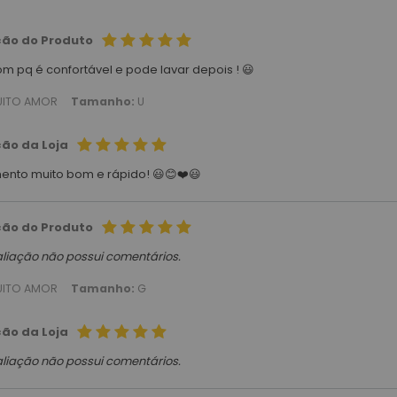
ção do Produto
m pq é confortável e pode lavar depois ! 😃
ITO AMOR
Tamanho:
U
ção da Loja
ento muito bom e rápido! 😃😊❤️😃
ção do Produto
aliação não possui comentários.
ITO AMOR
Tamanho:
G
ção da Loja
aliação não possui comentários.