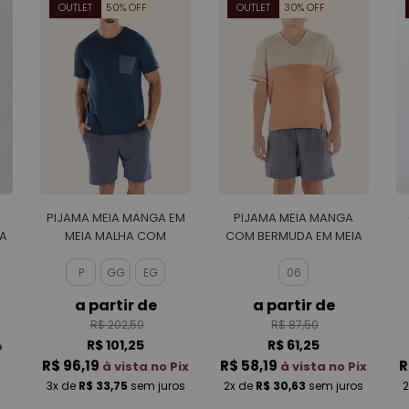
OUTLET
50% OFF
OUTLET
30% OFF
PIJAMA MEIA MANGA EM
PIJAMA MEIA MANGA
A
MEIA MALHA COM
COM BERMUDA EM MEIA
BERMUDA EM MALHA
MALHA MASCULINO
MALBEC MASCULINO
P
GG
EG
06
a partir de
a partir de
R$ 202,50
R$ 87,50
R$ 101,25
R$ 61,25
o
R$ 96,19
R$ 58,19
R
à vista no Pix
à vista no Pix
3x
de
R$ 33,75
sem juros
2x
de
R$ 30,63
sem juros
2