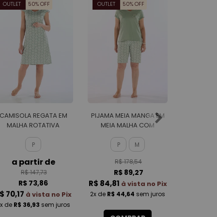
OUTLET
50% OFF
OUTLET
50% OFF
OUTLET
CAMISOLA REGATA EM
PIJAMA MEIA MANGA EM
PIJAMA M
MALHA ROTATIVA
MEIA MALHA COM
MEIA 
FEMININO
BERMUDA EM MALHA
BERMUD
ROTATIVA FEMININO
MALBEC
P
P
M
a partir de
R$ 178,54
R$
R$ 89,27
R$
R$ 147,73
R$ 73,86
R$ 84,81
R$ 107,
à vista no Pix
$ 70,17
à vista no Pix
2x
de
R$ 44,64
sem juros
x
de
R$ 36,93
sem juros
3x
de
R$ 3