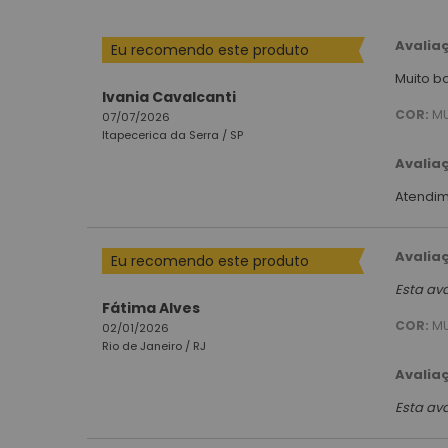
Avalia
Eu recomendo este produto
Muito bo
Ivania Cavalcanti
COR:
MU
07/07/2026
Itapecerica da Serra /
SP
Avalia
Atendim
Avalia
Eu recomendo este produto
Esta av
Fátima Alves
COR:
MU
02/01/2026
Rio de Janeiro /
RJ
Avalia
Esta av