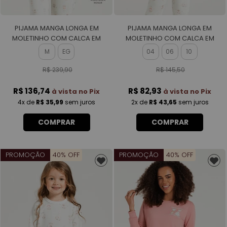
PIJAMA MANGA LONGA EM
PIJAMA MANGA LONGA EM
MOLETINHO COM CALCA EM
MOLETINHO COM CALCA EM
MOLETINHO ROTATIVO FEMININO
MOLETINHO ROTATIVO FEMININO
M
EG
04
06
10
R$ 239,90
R$ 145,50
R$ 136,74
R$ 82,93
à vista no Pix
à vista no Pix
4x
de
R$ 35,99
sem juros
2x
de
R$ 43,65
sem juros
COMPRAR
COMPRAR
PROMOÇÃO
40% OFF
PROMOÇÃO
40% OFF