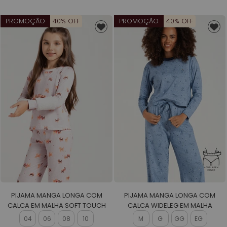
PROMOÇÃO
40% OFF
PROMOÇÃO
40% OFF
PIJAMA MANGA LONGA COM
PIJAMA MANGA LONGA COM
CALCA EM MALHA SOFT TOUCH
CALCA WIDELEG EM MALHA
FEMININO
ROTATIVA FEMININO
04
06
08
10
M
G
GG
EG