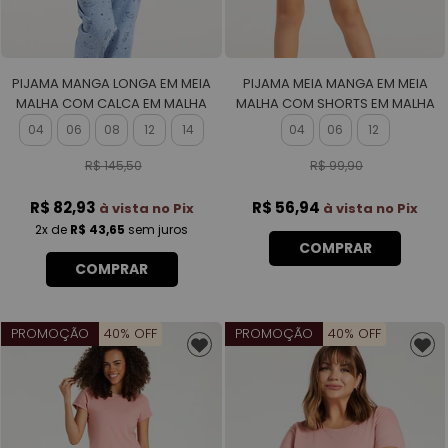
PIJAMA MANGA LONGA EM MEIA
PIJAMA MEIA MANGA EM MEIA
MALHA COM CALCA EM MALHA
MALHA COM SHORTS EM MALHA
ROTATIVA FEMININO
ROTATIVA FEMININO
04
06
08
12
14
04
06
12
R$ 145,50
R$ 99,90
R$ 82,93
R$ 56,94
à vista no Pix
à vista no Pix
2x
de
R$ 43,65
sem juros
COMPRAR
COMPRAR
PROMOÇÃO
40% OFF
PROMOÇÃO
40% OFF