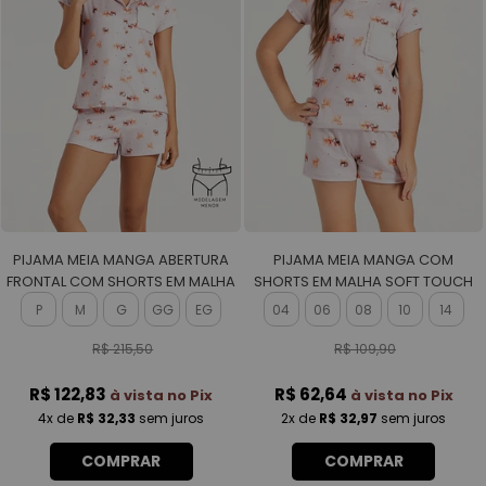
PIJAMA MEIA MANGA ABERTURA
PIJAMA MEIA MANGA COM
FRONTAL COM SHORTS EM MALHA
SHORTS EM MALHA SOFT TOUCH
SOFT TOUCH FEMININO
ROTATIVA FEMININO
P
M
G
GG
EG
04
06
08
10
14
R$ 215,50
R$ 109,90
R$ 122,83
R$ 62,64
à vista no Pix
à vista no Pix
4x
de
R$ 32,33
sem juros
2x
de
R$ 32,97
sem juros
COMPRAR
COMPRAR