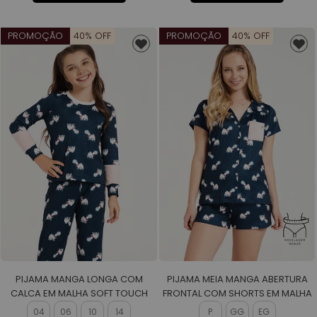
PROMOÇÃO
40% OFF
PROMOÇÃO
40% OFF
PIJAMA MANGA LONGA COM
PIJAMA MEIA MANGA ABERTURA
CALCA EM MALHA SOFT TOUCH
FRONTAL COM SHORTS EM MALHA
FEMININO
SOFT TOUCH FEMININO
04
06
10
14
P
GG
EG