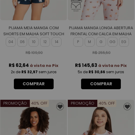
PIJAMA MEIA MANGA COM
PIJAMA MANGA LONGA ABERTURA
SHORTS EM MALHA SOFT TOUCH
FRONTAL COM CALCA EM MALHA
ROTATIVA FEMININO
SOFT TOUCH FEMININO
04
06
10
12
14
P
M
G
GG
EG
R$ 109,90
R$ 255,50
R$ 62,64
R$ 145,63
à vista no Pix
à vista no Pix
2x
de
R$ 32,97
sem juros
5x
de
R$ 30,66
sem juros
COMPRAR
COMPRAR
PROMOÇÃO
40% OFF
PROMOÇÃO
40% OFF