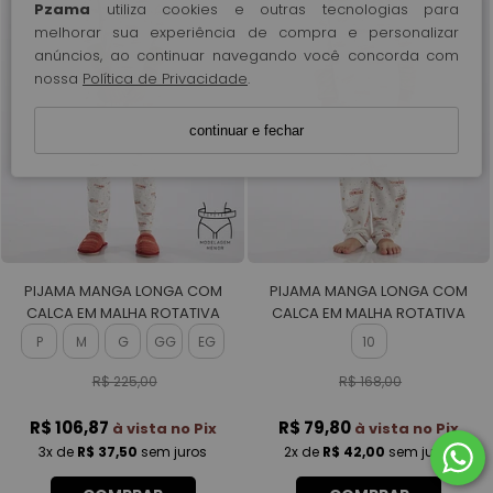
Pzama
utiliza cookies e outras tecnologias para
melhorar sua experiência de compra e personalizar
anúncios, ao continuar navegando você concorda com
nossa
Política de Privacidade
.
continuar e fechar
PIJAMA MANGA LONGA COM
PIJAMA MANGA LONGA COM
CALCA EM MALHA ROTATIVA
CALCA EM MALHA ROTATIVA
FEMININO
FEMININO
P
M
G
GG
EG
10
R$ 225,00
R$ 168,00
R$ 106,87
R$ 79,80
à vista no Pix
à vista no Pix
3x
de
R$ 37,50
sem juros
2x
de
R$ 42,00
sem juros