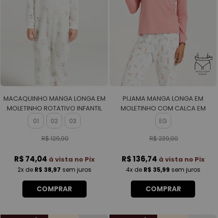
MACAQUINHO MANGA LONGA EM
PIJAMA MANGA LONGA EM
MOLETINHO ROTATIVO INFANTIL
MOLETINHO COM CALCA EM
MOLETINHO ROTATIVO FEMININO
01
02
03
EG
R$ 129,90
R$ 239,90
R$ 74,04
R$ 136,74
à vista no Pix
à vista no Pix
2x
de
R$ 38,97
sem juros
4x
de
R$ 35,99
sem juros
COMPRAR
COMPRAR