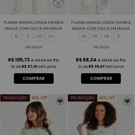
PIJAMA MANGA LONGA EM MEIA
PIJAMA MANGA LONGA EM MEIA
MALHA COM CALCA EM MALHA
MALHA COM CALCA EM MALHA
ROTATIVA FEMININO
ROTATIVA FEMININO
M
G
GG
EG
04
06
08
12
R$ 185,50
R$ 119,90
R$ 105,73
R$ 68,34
à vista no Pix
à vista no Pix
3x
de
R$ 37,10
sem juros
2x
de
R$ 35,97
sem juros
COMPRAR
COMPRAR
PROMOÇÃO
40% OFF
PROMOÇÃO
40% OFF