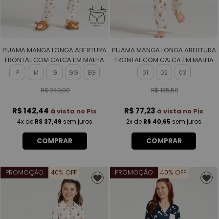
PIJAMA MANGA LONGA ABERTURA
PIJAMA MANGA LONGA ABERTURA
FRONTAL COM CALCA EM MALHA
FRONTAL COM CALCA EM MALHA
ROTATIVA FEMININO
ROTATIVA UNISSEX
P
M
G
GG
EG
01
02
03
R$ 249,90
R$ 135,50
R$ 142,44
R$ 77,23
à vista no Pix
à vista no Pix
4x
de
R$ 37,49
sem juros
2x
de
R$ 40,65
sem juros
COMPRAR
COMPRAR
PROMOÇÃO
40% OFF
PROMOÇÃO
40% OFF