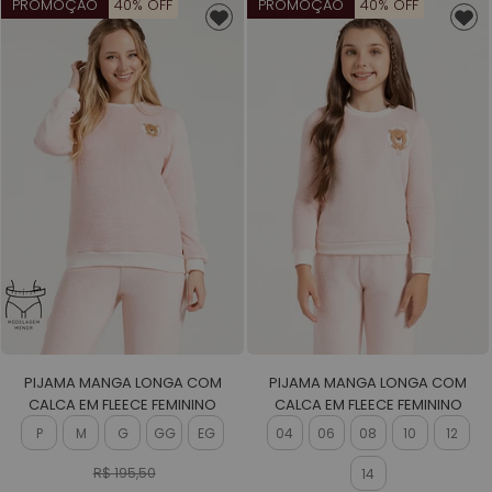
PROMOÇÃO
40% OFF
PROMOÇÃO
40% OFF
PIJAMA MANGA LONGA COM
PIJAMA MANGA LONGA COM
CALCA EM FLEECE FEMININO
CALCA EM FLEECE FEMININO
P
M
G
GG
EG
04
06
08
10
12
R$ 195,50
14