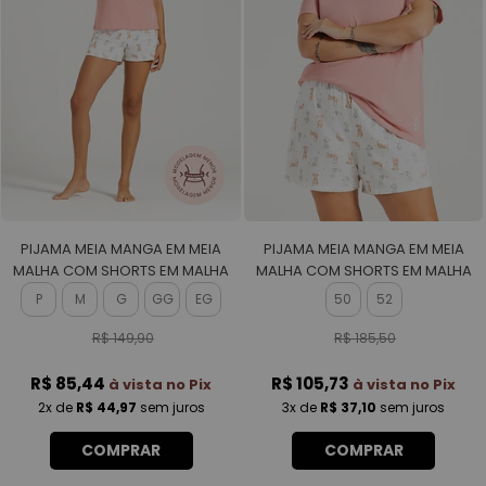
PIJAMA MEIA MANGA EM MEIA
PIJAMA MEIA MANGA EM MEIA
MALHA COM SHORTS EM MALHA
MALHA COM SHORTS EM MALHA
ROTATIVA FEMININO
ROTATIVA FEMININO
P
M
G
GG
EG
50
52
R$ 149,90
R$ 185,50
R$ 85,44
R$ 105,73
à vista no Pix
à vista no Pix
2x
de
R$ 44,97
sem juros
3x
de
R$ 37,10
sem juros
COMPRAR
COMPRAR