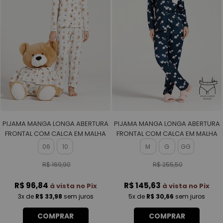
PIJAMA MANGA LONGA ABERTURA
PIJAMA MANGA LONGA ABERTURA
FRONTAL COM CALCA EM MALHA
FRONTAL COM CALCA EM MALHA
ROTATIVA UNISSEX
SOFT TOUCH FEMININO
06
10
M
G
GG
R$ 169,90
R$ 255,50
R$ 96,84
R$ 145,63
à vista no Pix
à vista no Pix
3x
de
R$ 33,98
sem juros
5x
de
R$ 30,66
sem juros
COMPRAR
COMPRAR