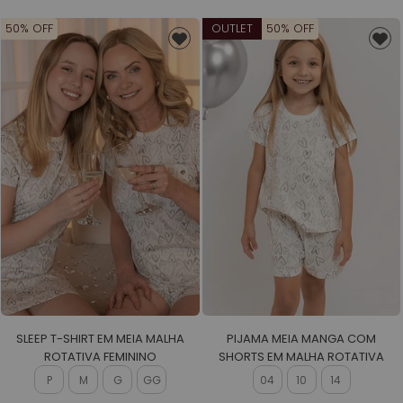
50% OFF
OUTLET
50% OFF
SLEEP T-SHIRT EM MEIA MALHA
PIJAMA MEIA MANGA COM
ROTATIVA FEMININO
SHORTS EM MALHA ROTATIVA
FEMININO
P
M
G
GG
04
10
14