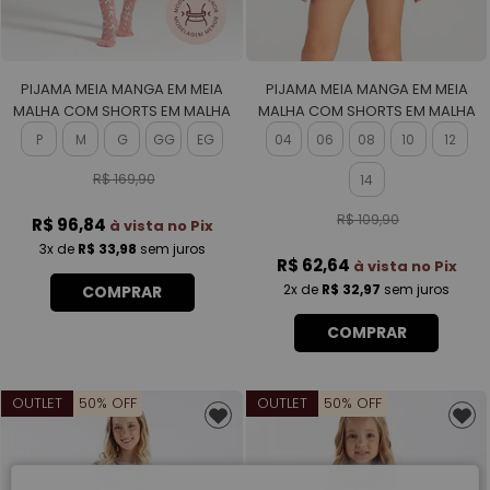
PIJAMA MEIA MANGA EM MEIA
PIJAMA MEIA MANGA EM MEIA
MALHA COM SHORTS EM MALHA
MALHA COM SHORTS EM MALHA
ROTATIVA FEMININO
ROTATIVA FEMININO
P
M
G
GG
EG
04
06
08
10
12
R$ 169,90
14
R$ 109,90
R$ 96,84
à vista no Pix
3x
de
R$ 33,98
sem juros
R$ 62,64
à vista no Pix
2x
de
R$ 32,97
sem juros
COMPRAR
COMPRAR
OUTLET
50% OFF
OUTLET
50% OFF