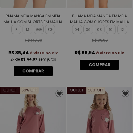
PIJAMA MEIA MANGA EM MEIA
PIJAMA MEIA MANGA EM MEIA
MALHA COM SHORTS EM MALHA
MALHA COM SHORTS EM MALHA
ROTATIVA FEMININO
ROTATIVA FEMININO
P
M
GG
EG
04
06
08
10
12
R$ 149,90
R$ 99,90
R$ 85,44
R$ 56,94
à vista no Pix
à vista no Pix
2x
de
R$ 44,97
sem juros
COMPRAR
COMPRAR
OUTLET
50% OFF
OUTLET
50% OFF