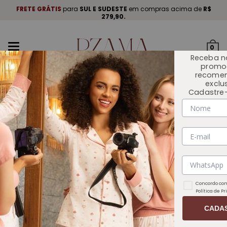
A
.
FRETE GRÁTIS
para
SUL E SUDESTE
em compras acima de
R$
P
279,90.
Mudar
0
navegação
Receba n
promo
recome
exclu
Cadastre-
INÍCIO
COLEÇÕES
UNIVERSO EM MIM
Concordo com
Política de P
CADA