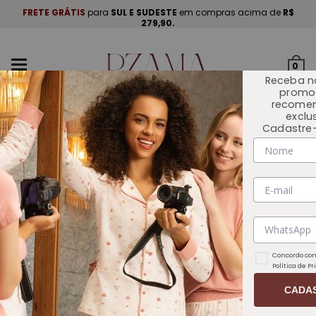
A
.
FRETE GRÁTIS
para
SUL E SUDESTE
em compras acima de
R$
P
279,90.
Mudar
0
navegação
Receba n
promo
recome
exclu
Cadastre-
INÍCIO
OUTLET 🏷️
Concordo com
Política de P
CADA