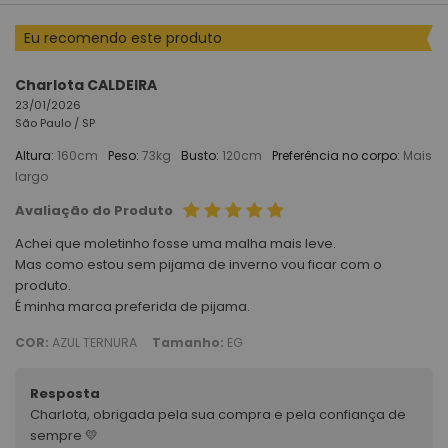
Eu recomendo este produto
Charlota CALDEIRA
23/01/2026
São Paulo /
SP
Altura:
160cm
Peso:
73kg
Busto:
120cm
Preferência no corpo:
Mais
largo
Avaliação do Produto
Achei que moletinho fosse uma malha mais leve.
Mas como estou sem pijama de inverno vou ficar com o
produto.
É minha marca preferida de pijama.
COR:
AZUL TERNURA
Tamanho:
EG
Resposta
Charlota, obrigada pela sua compra e pela confiança de
sempre 💛