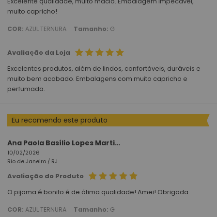
Excelente qualidade, muito macio. Embalagem impecável,
muito capricho!
COR:
AZUL TERNURA
Tamanho:
G
Avaliação da Loja
Excelentes produtos, além de lindos, confortáveis, duráveis e
muito bem acabado. Embalagens com muito capricho e
perfumada.
Eu recomendo este produto
Ana Paola Basílio Lopes Martins da Silva
10/02/2026
Rio de Janeiro /
RJ
Avaliação do Produto
O pijama é bonito é de ótima qualidade! Amei! Obrigada.
COR:
AZUL TERNURA
Tamanho:
G