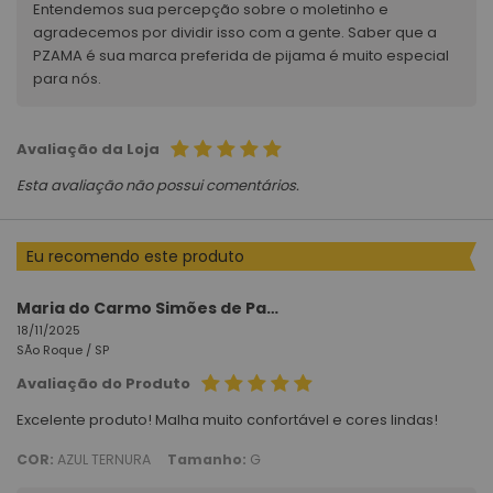
Entendemos sua percepção sobre o moletinho e
agradecemos por dividir isso com a gente. Saber que a
PZAMA é sua marca preferida de pijama é muito especial
para nós.
Avaliação da Loja
Esta avaliação não possui comentários.
Eu recomendo este produto
Maria do Carmo Simões de Paula Santos
18/11/2025
SÃo Roque /
SP
Avaliação do Produto
Excelente produto! Malha muito confortável e cores lindas!
COR:
AZUL TERNURA
Tamanho:
G