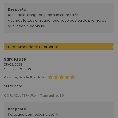
Resposta
Ana Paola, obrigada pela sua compra 💛
Ficamos felizes em saber que você gostou do pijama, da
qualidade e do visual.
Eu recomendo este produto
Sara Kruse
05/02/2026
Caxias do Sul /
RS
Avaliação do Produto
Muito bom.
COR:
AZUL TERNURA
Tamanho:
EG
Resposta
Sara, que bom saber disso 💛