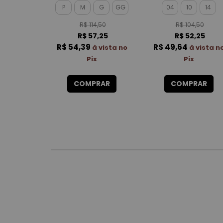
P
M
G
GG
04
10
14
R$ 114,50
R$ 104,50
R$ 57,25
R$ 52,25
R$ 54,39
R$ 49,64
à vista no
à vista n
Pix
Pix
COMPRAR
COMPRAR