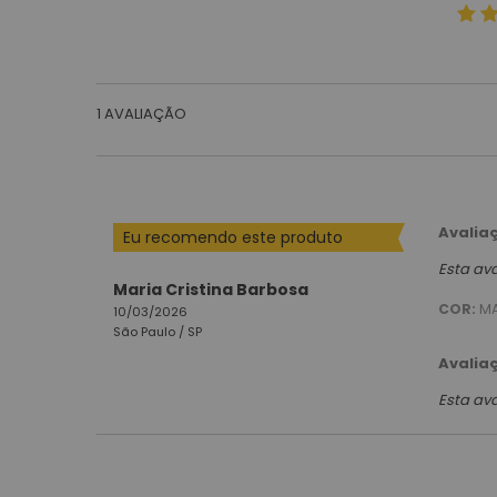
1
AVALIAÇÃO
Avalia
Eu recomendo este produto
Esta av
Maria Cristina Barbosa
COR:
M
10/03/2026
São Paulo /
SP
Avalia
Esta av