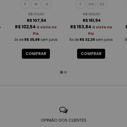
TOUCH FEMININO
P
M
G
P
GG
EG
R$ 179,90
R$ 269,90
R$ 107,94
R$ 161,94
R$ 102,54
R$ 153,84
o
à vista no
à vista no
Pix
Pix
3x
de
R$ 35,98
sem juros
5x
de
R$ 32,39
sem juros
5
COMPRAR
COMPRAR
OPINIÃO DOS CLIENTES