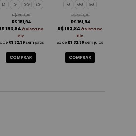
TOUCH FEMININO
FEMININO
FE
M
G
GG
EG
G
GG
EG
M
G
R$ 269,90
R$ 269,90
R$
R$ 161,94
R$ 161,94
R$
R$ 153,84
R$ 153,84
R$ 153,
à vista no
à vista no
Pix
Pix
x
de
R$ 32,39
sem juros
5x
de
R$ 32,39
sem juros
5x
de
R$ 3
COMPRAR
COMPRAR
CO