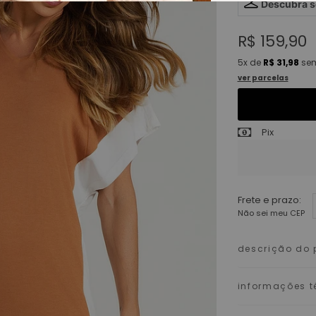
Descubra 
R$ 159,90
5x
de
R$ 31,98
sem
ver parcelas
Pix
Frete e prazo:
Não sei meu CEP
descrição do 
informações t