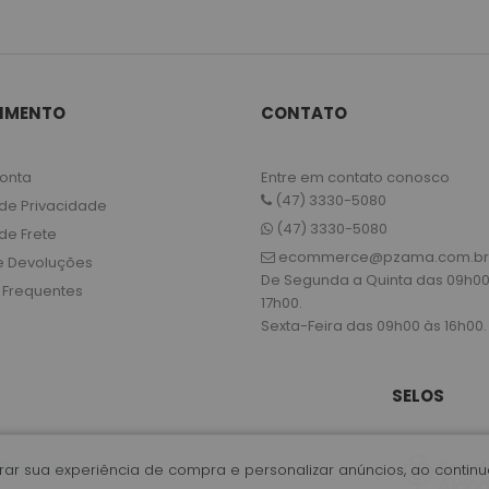
IMENTO
CONTATO
onta
Entre em contato conosco
(47) 3330-5080
 de Privacidade
(47) 3330-5080
 de Frete
ecommerce@pzama.com.br
e Devoluções
De Segunda a Quinta das 09h00
 Frequentes
17h00.
Sexta-Feira das 09h00 às 16h00.
SELOS
horar sua experiência de compra e personalizar anúncios, ao conti