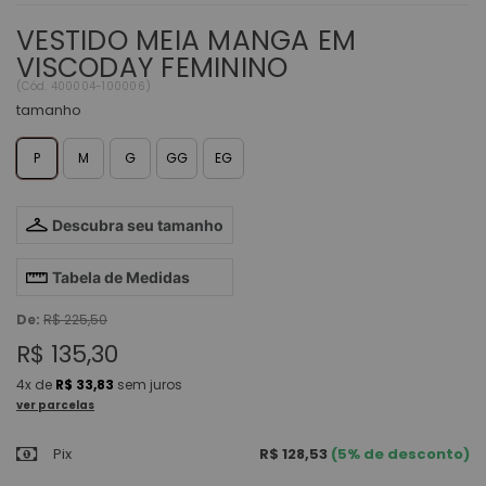
VESTIDO MEIA MANGA EM
VISCODAY FEMININO
(
Cód.
400004-100006
)
tamanho
P
M
G
GG
EG
Descubra seu tamanho
Tabela de Medidas
De:
R$ 225,50
R$ 135,30
4x
de
R$ 33,83
sem juros
ver parcelas
Pix
R$ 128,53
(5% de desconto)