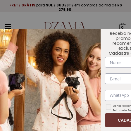
A
.
FRETE GRÁTIS
para
SUL E SUDESTE
em compras acima de
R$
P
279,90.
Mudar
0
navegação
Receba n
promo
recome
exclu
Cadastre-
INÍCIO
OUTLET 🏷️
Concordo com
Política de P
CADA