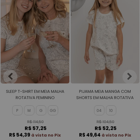
SLEEP T-SHIRT EM MEIA MALHA
PIJAMA MEIA MANGA COM
ROTATIVA FEMININO
SHORTS EM MALHA ROTATIVA
FEMININO
P
M
G
GG
04
10
R$ 114,50
R$ 104,50
R$ 57,25
R$ 52,25
R$ 54,39
R$ 49,64
à vista no Pix
à vista no Pix