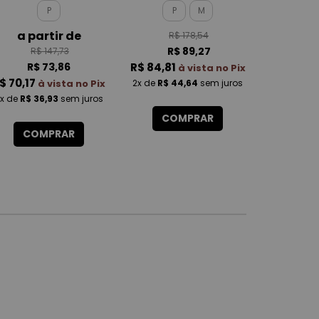
ROTATIVA FEMININO
MALBEC
P
P
M
a partir de
R$ 178,54
R$
R$ 89,27
R$
R$ 147,73
R$ 73,86
R$ 84,81
R$ 107,
à vista no Pix
$ 70,17
à vista no Pix
2x
de
R$ 44,64
sem juros
x
de
R$ 36,93
sem juros
3x
de
R$ 3
COMPRAR
COMPRAR
CO