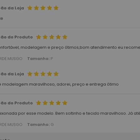
ção da Loja
te
ção do Produto
onfortável, modelagem e preço ótimos,bom atendimento eu recom
RDE MUSGO
Tamanho:
P
ção da Loja
e modelagem maravilhoso, adorei, preço e entrega ótimo
ção do Produto
ixonada por esse modelo. Bem soltinho e tecido maravilhoso. Já até
RDE MUSGO
Tamanho:
G