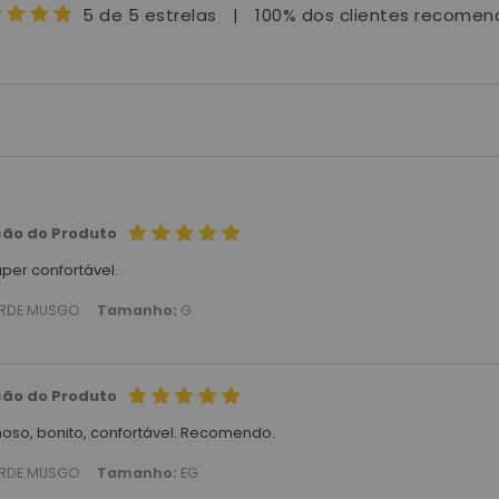
5 de 5 estrelas
|
100% dos clientes recome
ção do Produto
per confortável.
RDE MUSGO
Tamanho:
G
ção do Produto
hoso, bonito, confortável. Recomendo.
RDE MUSGO
Tamanho:
EG