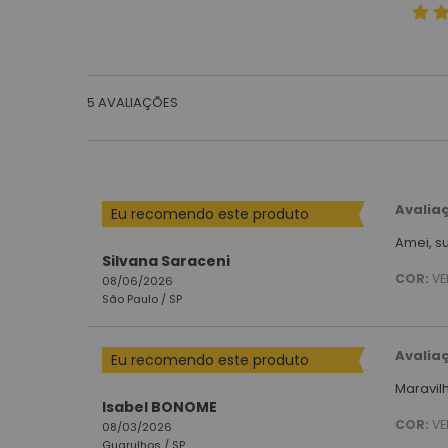
5
AVALIAÇÕES
Avalia
Eu recomendo este produto
Amei, su
Silvana Saraceni
COR:
VE
08/06/2026
São Paulo /
SP
Avalia
Eu recomendo este produto
Maravil
Isabel BONOME
COR:
VE
08/03/2026
Guarulhos /
SP