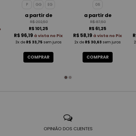
MALBEC MASCULINO
P
GG
EG
06
a partir de
a partir de
R$ 202,50
R$ 87,50
R$ 101,25
R$ 61,25
o
R$ 96,19
R$ 58,19
R
à vista no Pix
à vista no Pix
3x
de
R$ 33,75
sem juros
2x
de
R$ 30,63
sem juros
2
COMPRAR
COMPRAR
OPINIÃO DOS CLIENTES