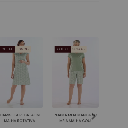
OUTLET
50% OFF
OUTLET
50% OFF
OUTLET
CAMISOLA REGATA EM
PIJAMA MEIA MANGA EM
PIJAMA M
MALHA ROTATIVA
MEIA MALHA COM
MEIA 
FEMININO
BERMUDA EM MALHA
BERMUD