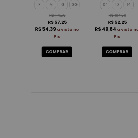
P
M
G
GG
04
10
14
R$ 114,50
R$ 104,50
R$ 57,25
R$ 52,25
R$ 54,39
R$ 49,64
à vista no
à vista n
Pix
Pix
COMPRAR
COMPRAR