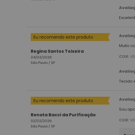
Avalia
Excelen
Avalia
Eu recomendo este produto
Muito c
Regina Santos Teixeira
COR:
VE
04/03/2026
São Paulo /
SP
Avalia
Tecido 
Avalia
Eu recomendo este produto
Sou apa
Renata Bacci da Purificação
COR:
VE
02/02/2026
São Paulo /
SP