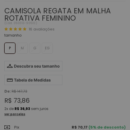
CAMISOLA REGATA EM MALHA
ROTATIVA FEMININO
(
Cód.
050313-90510
)
16
avaliações
tamanho
P
M
G
EG
Descubra seu tamanho
Tabela de Medidas
De:
R$ 147,73
R$ 73,86
2x
de
R$ 36,93
sem juros
ver parcelas
Pix
R$ 70,17
(5% de desconto)