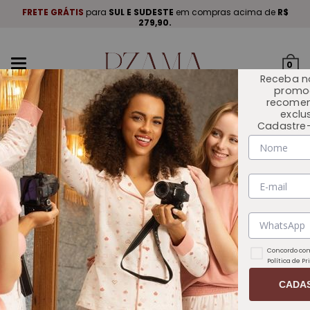
A
.
FRETE GRÁTIS
para
SUL E SUDESTE
em compras acima de
R$
P
279,90.
Mudar
0
navegação
Receba n
promo
recome
exclu
Cadastre-
INÍCIO
OUTLET 🏷️
Concordo com
Política de P
CADA