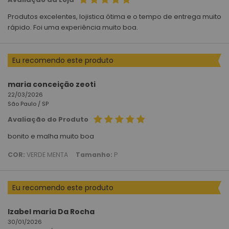
Produtos excelentes, lojistica ótima e o tempo de entrega muito
rápido. Foi uma experiência muito boa.
Eu recomendo este produto
maria conceição zeoti
22/03/2026
São Paulo /
SP
Avaliação do Produto
bonito e malha muito boa
COR:
VERDE MENTA
Tamanho:
P
Eu recomendo este produto
Izabel maria Da Rocha
30/01/2026