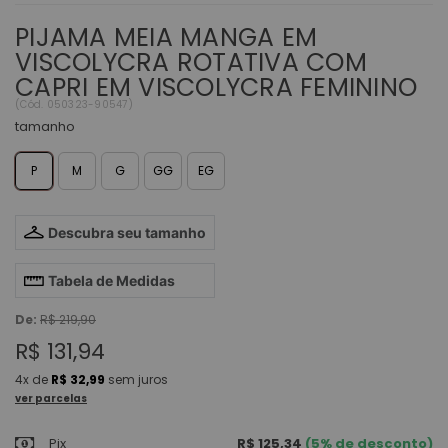
PIJAMA MEIA MANGA EM
VISCOLYCRA ROTATIVA COM
CAPRI EM VISCOLYCRA FEMININO
(
Cód.
050323-90547
)
tamanho
P
M
G
GG
EG
Descubra seu tamanho
Tabela de Medidas
De:
R$ 219,90
R$ 131,94
4x
de
R$ 32,99
sem juros
ver parcelas
Pix
R$ 125,34
(5% de desconto)