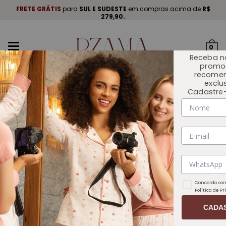
A
.
FRETE GRÁTIS
para
SUL E SUDESTE
em compras acima de
R$
P
279,90.
Mudar
0
navegação
Receba n
promo
recome
exclu
Cadastre-
INÍCIO
OUTLET 🏷️
Concordo com
Política de P
CADA