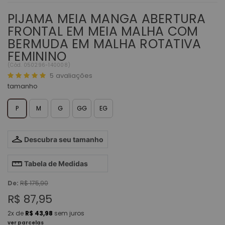
PIJAMA MEIA MANGA ABERTURA
FRONTAL EM MEIA MALHA COM
BERMUDA EM MALHA ROTATIVA
FEMININO
(
Cód.
050296-140008
)
5
avaliações
tamanho
P
M
G
GG
EG
Descubra seu tamanho
Tabela de Medidas
De:
R$ 175,90
R$ 87,95
2x
de
R$ 43,98
sem juros
ver parcelas