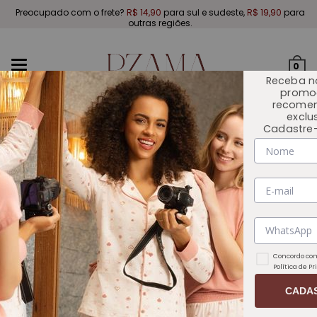
Preocupado com o frete?
R$ 14,90
para sul e sudeste,
R$ 19,90
para
outras regiões.
Mudar
0
navegação
Receba n
promo
recome
exclu
Cadastre-
INÍCIO
OUTLET 🏷️
Concordo com
Política de P
CADA