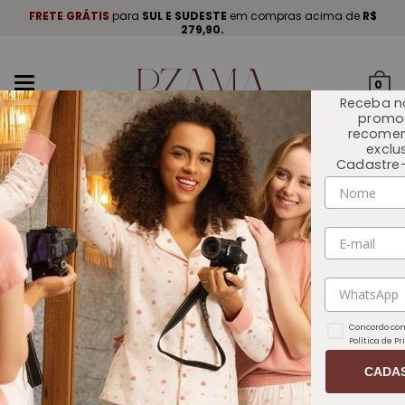
A
.
FRETE GRÁTIS
para
SUL E SUDESTE
em compras acima de
R$
P
279,90.
Mudar
0
navegação
Receba n
promo
recome
exclu
Cadastre-
INÍCIO
OUTLET 🏷️
Concordo com
Política de P
CADA