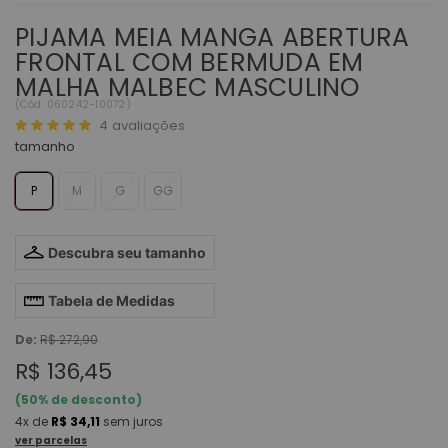
PIJAMA MEIA MANGA ABERTURA
FRONTAL COM BERMUDA EM
MALHA MALBEC MASCULINO
(
Cód.
060242-10072
)
4
avaliações
tamanho
P
M
G
GG
Descubra seu tamanho
Tabela de Medidas
De:
R$ 272,90
R$ 136,45
(
50
% de desconto)
4x
de
R$ 34,11
sem juros
ver parcelas