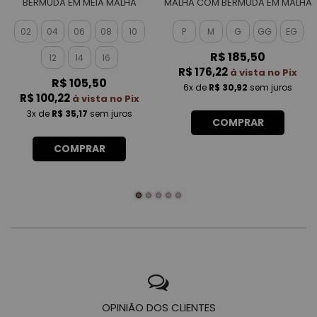
BERMUDA EM MEIA MALHA
MALHA COM BERMUDA EM MALHA
MASCULINO
ROTATIVA MASCULINO
02
04
06
08
10
P
M
G
GG
EG
R$ 185,50
12
14
16
R$ 176,22
à vista no Pix
R$ 105,50
6x
de
R$ 30,92
sem juros
R$ 100,22
à vista no Pix
3x
de
R$ 35,17
sem juros
COMPRAR
COMPRAR
OPINIÃO DOS CLIENTES