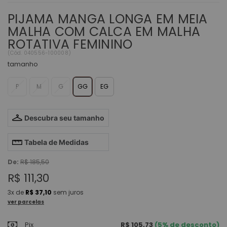
PIJAMA MANGA LONGA EM MEIA
MALHA COM CALCA EM MALHA
ROTATIVA FEMININO
(
Cód.
040556-100008
)
tamanho
P
M
G
GG
EG
Descubra seu tamanho
Tabela de Medidas
De:
R$ 185,50
R$ 111,30
3x
de
R$ 37,10
sem juros
ver parcelas
Pix
R$ 105,73
(5% de desconto)