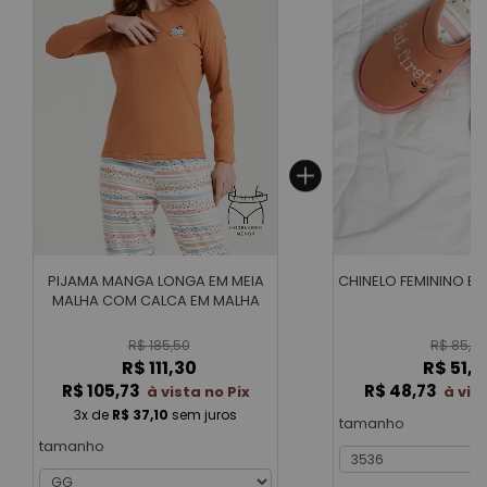
CHINELO FEMININO EM
PIJAMA MANGA LONGA EM MEIA
MALHA COM CALCA EM MALHA
ROTATIVA FEMININO
R$ 85,5
R$ 185,50
R$ 51,3
R$ 111,30
R$ 48,73
R$ 105,73
à vis
à vista no Pix
3x
de
R$ 37,10
sem juros
tamanho
tamanho