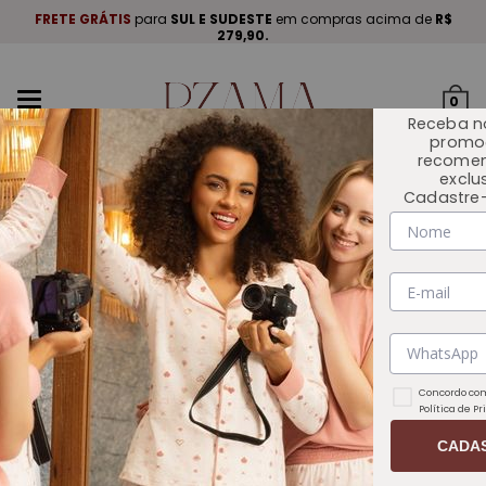
A
.
FRETE GRÁTIS
para
SUL E SUDESTE
em compras acima de
R$
P
279,90.
Mudar
0
navegação
Receba n
promo
recome
exclu
Cadastre-
INÍCIO
COLEÇÕES
Concordo com
Política de P
CADA