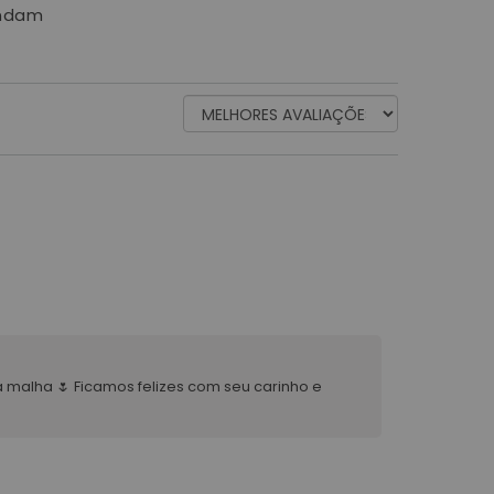
endam
ORDENAR
AVALIAÇÕES
POR
 malha 🌷 Ficamos felizes com seu carinho e