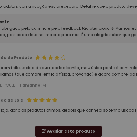
produtos, comunicação esclarecedora. Detalhe que o produto deve
osta
a, obrigada pelo carinho e pelo feedback tão atencioso 🌷 Vamos 
do, pois cada detalhe importa para nós. É uma alegria saber que go
ção do Produto
 bem feito, tecido de qualidadee bonito, meu único ponto é com r
pijamas (que comprei em loja física, provando) e agora comprei
ED POULE
Tamanho:
M
ção da Loja
 loja, acho os produtos ótimos, depois que conheci só tenho usado
Avaliar este produto