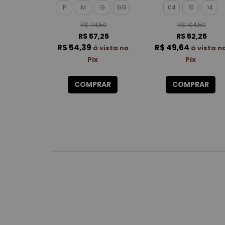
P
M
G
GG
04
10
14
R$ 114,50
R$ 104,50
R$ 57,25
R$ 52,25
R$ 54,39
R$ 49,64
à vista no
à vista n
Pix
Pix
COMPRAR
COMPRAR