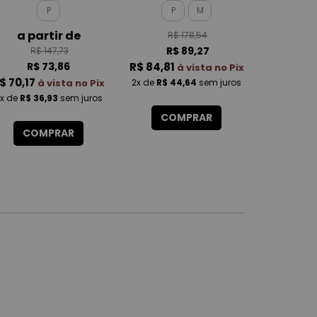
ROTATIVA FEMININO
MALBEC
P
P
M
a partir de
R$ 178,54
R$
R$ 89,27
R$
R$ 147,73
R$ 73,86
R$ 84,81
R$ 107,
à vista no Pix
$ 70,17
à vista no Pix
2x
de
R$ 44,64
sem juros
x
de
R$ 36,93
sem juros
3x
de
R$ 3
COMPRAR
COMPRAR
CO