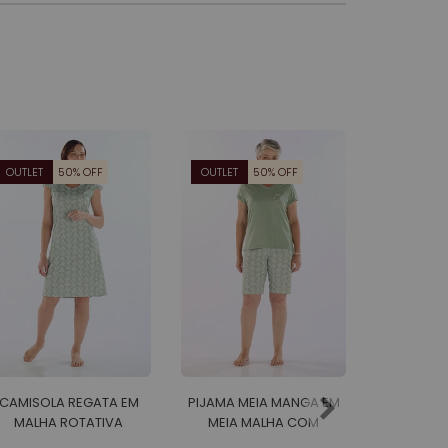
OUTLET
50% OFF
OUTLET
50% OFF
OUTLET
CAMISOLA REGATA EM
PIJAMA MEIA MANGA EM
PIJAMA M
MALHA ROTATIVA
MEIA MALHA COM
MEIA 
FEMININO
BERMUDA EM MALHA
BERMUD