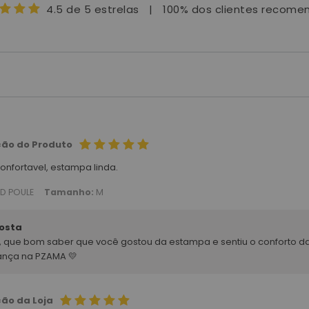
4.5 de 5 estrelas
|
100% dos clientes recom
ção do Produto
onfortavel, estampa linda.
ED POULE
Tamanho:
M
osta
a, que bom saber que você gostou da estampa e sentiu o conforto da
ança na PZAMA 💛
ção da Loja