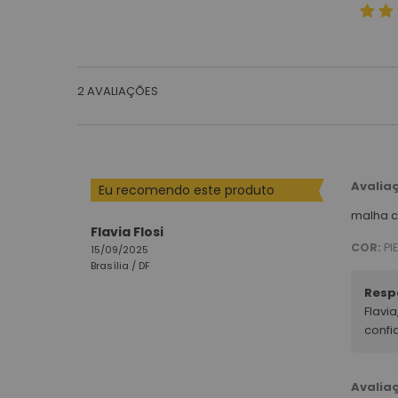
2
AVALIAÇÕES
Avalia
Eu recomendo este produto
malha c
Flavia Flosi
COR:
PI
15/09/2025
Brasília /
DF
Resp
Flavi
confi
Avalia