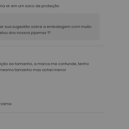
ria vir em um saco de proteção
levar sua sugestão sobre a embalagem com muito
stou dos nossos pijamas 💛
elação ao tamanho, a marca me confunde, tenho
 do mesmo tamanho mas achei menor
 Pzama