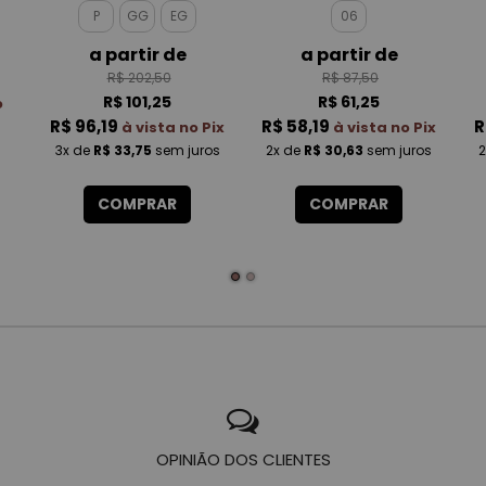
MALBEC MASCULINO
P
GG
EG
06
a partir de
a partir de
R$ 202,50
R$ 87,50
R$ 101,25
R$ 61,25
o
R$ 96,19
R$ 58,19
R
à vista no Pix
à vista no Pix
3x
de
R$ 33,75
sem juros
2x
de
R$ 30,63
sem juros
2
COMPRAR
COMPRAR
OPINIÃO DOS CLIENTES