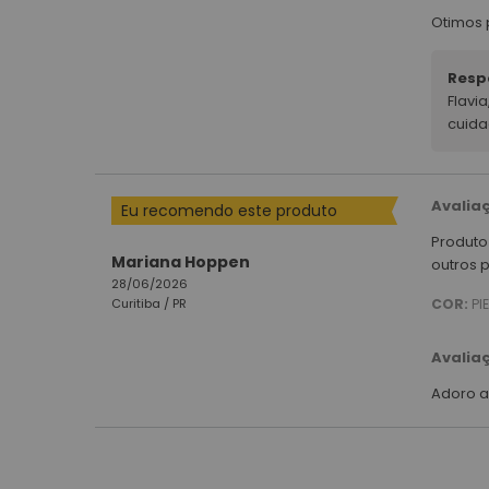
Otimos 
Resp
Flavi
cuida
Avalia
Eu recomendo este produto
Produto
Mariana Hoppen
outros 
28/06/2026
Curitiba /
PR
COR:
PI
Avalia
Adoro a