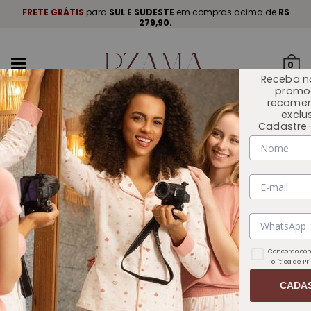
A
.
FRETE GRÁTIS
para
SUL E SUDESTE
em compras acima de
R$
P
279,90.
Mudar
0
navegação
Receba n
promo
recome
exclu
Cadastre-
INÍCIO
OUTLET 🏷️
Concordo com
Política de P
CADA