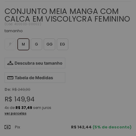
CONJUNTO MEIA MANGA COM
CALCA EM VISCOLYCRA FEMININO
(
Cód.
400003-00002
)
tamanho
P
M
G
GG
EG
Descubra seu tamanho
Tabela de Medidas
De:
R$ 249,90
R$ 149,94
4x
de
R$ 37,49
sem juros
ver parcelas
Pix
R$ 142,44
(5% de desconto)