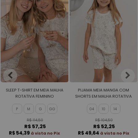
SLEEP T-SHIRT EM MEIA MALHA
PIJAMA MEIA MANGA COM
ROTATIVA FEMININO
SHORTS EM MALHA ROTATIVA
FEMININO
P
M
G
GG
04
10
14
R$ 114,50
R$ 104,50
R$ 57,25
R$ 52,25
R$ 54,39
R$ 49,64
à vista no Pix
à vista no Pix