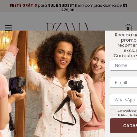
A
.
FRETE GRÁTIS
para
SUL E SUDESTE
em compras acima de
R$
P
279,90.
Mudar
0
navegação
Receba n
promo
recome
exclu
Cadastre-
INÍCIO
COLEÇÕES
Concordo com
Política de P
CADA