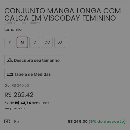
CONJUNTO MANGA LONGA COM
CALCA EM VISCODAY FEMININO
(
Cód.
400006-00002
)
tamanho
P
M
G
GG
EG
Descubra seu tamanho
Tabela de Medidas
De:
R$ 349,90
R$ 262,42
6x
de
R$ 43,74
sem juros
ver parcelas
Pix
R$ 249,30
(5% de desconto)