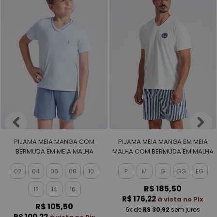
PIJAMA MEIA MANGA COM
PIJAMA MEIA MANGA EM MEIA
BERMUDA EM MEIA MALHA
MALHA COM BERMUDA EM MALHA
MASCULINO
ROTATIVA MASCULINO
02
04
06
08
10
P
M
G
GG
EG
R$ 185,50
12
14
16
R$ 176,22
à vista no Pix
R$ 105,50
6x
de
R$ 30,92
sem juros
R$ 100,22