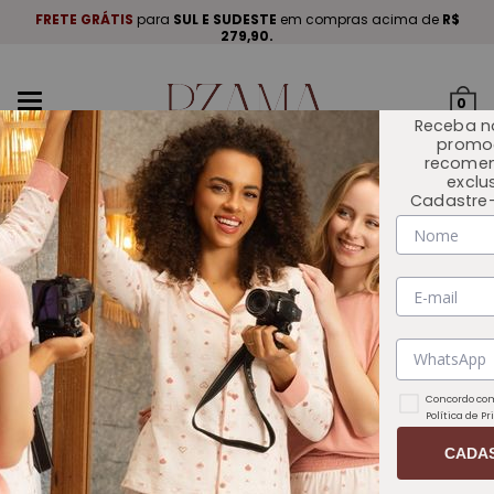
A
.
FRETE GRÁTIS
para
SUL E SUDESTE
em compras acima de
R$
P
279,90.
Mudar
0
navegação
Receba n
promo
recome
exclu
Cadastre-
INÍCIO
COLEÇÕES
Concordo com
Política de P
CADA