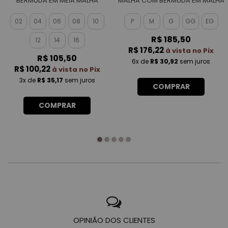
BERMUDA EM MEIA MALHA
MALHA COM BERMUDA EM MALHA
MASCULINO
ROTATIVA MASCULINO
02
04
06
08
10
P
M
G
GG
EG
R$ 185,50
12
14
16
R$ 176,22
à vista no Pix
R$ 105,50
6x
de
R$ 30,92
sem juros
R$ 100,22
à vista no Pix
3x
de
R$ 35,17
sem juros
COMPRAR
COMPRAR
OPINIÃO DOS CLIENTES