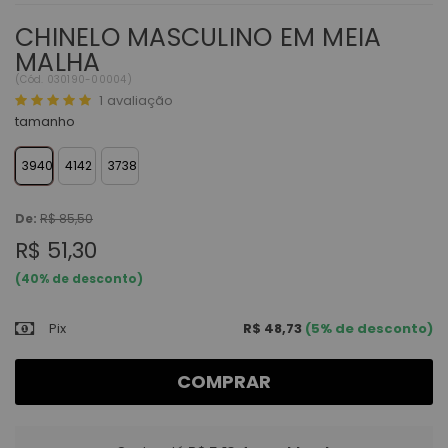
CHINELO MASCULINO EM MEIA
MALHA
(
Cód.
030190-00004
)
1
avaliação
tamanho
3940
4142
3738
De:
R$ 85,50
R$ 51,30
(
40
% de desconto)
Pix
R$ 48,73
(5% de desconto)
COMPRAR