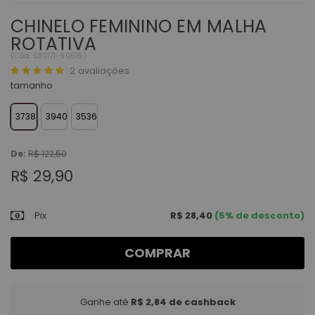
CHINELO FEMININO EM MALHA
ROTATIVA
(
Cód.
030171-90516
)
2
avaliações
tamanho
3738
3940
3536
De:
R$ 122,50
R$ 29,90
Pix
R$ 28,40
(5% de desconto)
COMPRAR
Ganhe até
R$ 2,84
de cashback