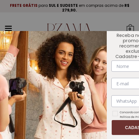
A
.
FRETE GRÁTIS
para
SUL E SUDESTE
em compras acima de
R$
P
279,90.
Mudar
0
navegação
Receba n
promo
recome
exclu
Cadastre-
INÍCIO
Concordo com
Política de P
CADA