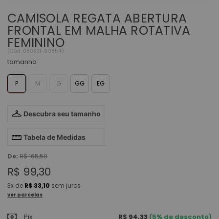
CAMISOLA REGATA ABERTURA
FRONTAL EM MALHA ROTATIVA
FEMININO
(
Cód.
050331-90554
)
tamanho
P
M
G
GG
EG
Descubra seu tamanho
Tabela de Medidas
De:
R$ 165,50
R$ 99,30
3x
de
R$ 33,10
sem juros
ver parcelas
Pix
R$ 94,33
(5% de desconto)