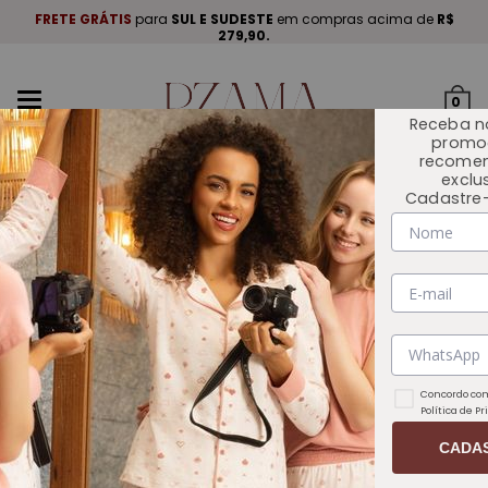
A
.
FRETE GRÁTIS
para
SUL E SUDESTE
em compras acima de
R$
P
279,90.
Mudar
0
navegação
Receba n
promo
recome
exclu
Cadastre-
INÍCIO
OUTLET 🏷️
Concordo com
Política de P
CADA