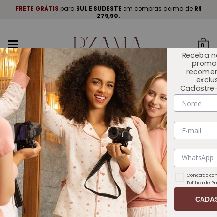
A
.
FRETE GRÁTIS
para
SUL E SUDESTE
em compras acima de
R$
P
279,90.
Mudar
0
navegação
Receba n
promo
recome
exclu
Cadastre-
INÍCIO
OUTLET 🏷️
Concordo com
Política de P
CADA