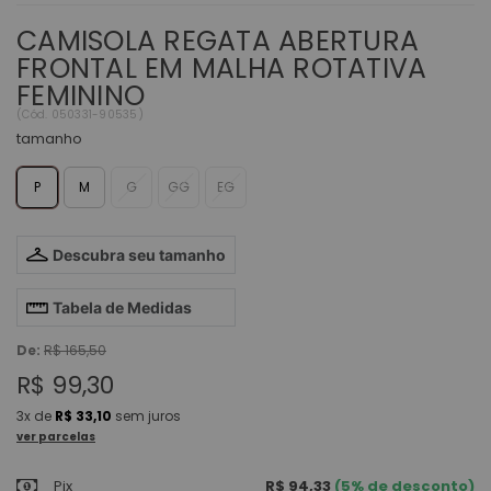
CAMISOLA REGATA ABERTURA
FRONTAL EM MALHA ROTATIVA
FEMININO
(
Cód.
050331-90535
)
tamanho
P
M
G
GG
EG
Descubra seu tamanho
Tabela de Medidas
De:
R$ 165,50
R$ 99,30
3x
de
R$ 33,10
sem juros
ver parcelas
Pix
R$ 94,33
(5% de desconto)