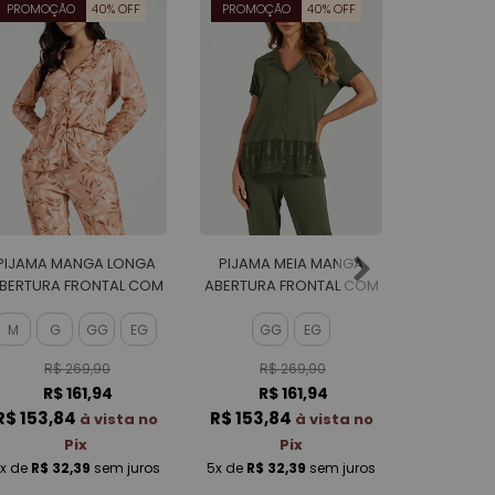
PROMOÇÃO
40% OFF
PROMOÇÃO
40% OFF
PROMOÇ
PIJAMA MANGA LONGA
PIJAMA MEIA MANGA
PIJAMA 
BERTURA FRONTAL COM
ABERTURA FRONTAL COM
ABERTURA
CALCA EM MALHA SOFT
CALCA EM VISCOLYCRA
CALCA EM
TOUCH FEMININO
FEMININO
FE
M
G
GG
EG
GG
EG
M
R$ 269,90
R$ 269,90
R$
R$ 161,94
R$ 161,94
R$
R$ 153,84
R$ 153,84
R$ 153,
à vista no
à vista no
Pix
Pix
x
de
R$ 32,39
sem juros
5x
de
R$ 32,39
sem juros
5x
de
R$ 3