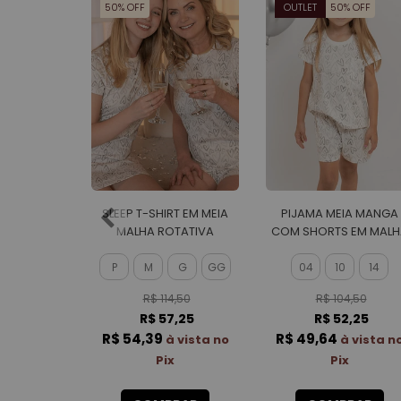
50% OFF
OUTLET
50% OFF
SLEEP T-SHIRT EM MEIA
PIJAMA MEIA MANGA
MALHA ROTATIVA
COM SHORTS EM MALH
FEMININO
ROTATIVA FEMININO
P
M
G
GG
04
10
14
R$ 114,50
R$ 104,50
R$ 57,25
R$ 52,25
R$ 54,39
R$ 49,64
à vista no
à vista n
Pix
Pix