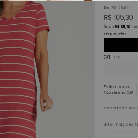
De:
R$ 175,50
R$ 105,30
3x
de
R$ 35,10
sem
ver parcelas
Pix
Frete e prazo:
Não sei meu CEP
descrição do 
informações t