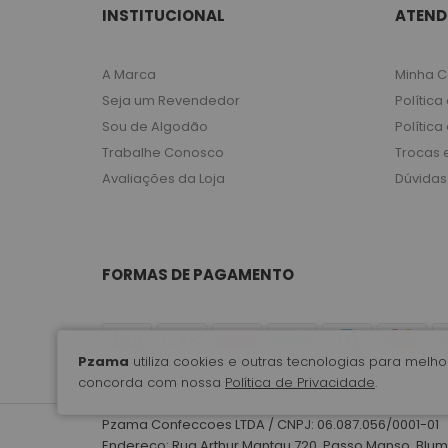
INSTITUCIONAL
ATEND
A Marca
Minha C
Seja um Revendedor
Política
Sou de Algodão
Política
Trabalhe Conosco
Trocas 
Avaliações da Loja
Dúvidas
FORMAS DE PAGAMENTO
Pzama
utiliza cookies e outras tecnologias para mel
concorda com nossa
Política de Privacidade
.
Pzama Confeccoes LTDA / CNPJ: 06.087.056/0001-01
Endereço: Rua Arthur Mantau 720, Passo Manso, Blu