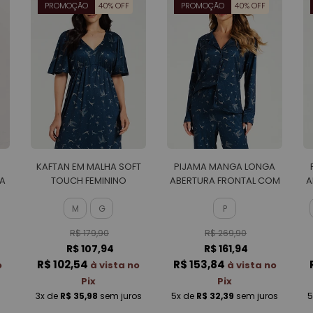
PROMOÇÃO
40% OFF
PROMOÇÃO
40% OFF
KAFTAN EM MALHA SOFT
PIJAMA MANGA LONGA
A
TOUCH FEMININO
ABERTURA FRONTAL COM
A
CALCA EM MALHA SOFT
TOUCH FEMININO
M
G
P
R$ 179,90
R$ 269,90
R$ 107,94
R$ 161,94
R$ 102,54
R$ 153,84
o
à vista no
à vista no
Pix
Pix
3x
de
R$ 35,98
sem juros
5x
de
R$ 32,39
sem juros
5