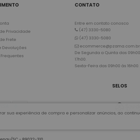
IMENTO
CONTATO
onta
Entre em contato conosco
(47) 3330-5080
 de Privacidade
(47) 3330-5080
 de Frete
ecommerce@pzama.com.br
e Devoluções
De Segunda a Quinta das 09h00
 Frequentes
17h00.
Sexta-Feira das 09h00 às 16h00.
SELOS
horar sua experiência de compra e personalizar anúncios, ao conti
menau/SC - 89032-310