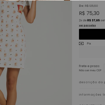
De:
R$ 125,50
R$ 75,30
2x
de
R$ 37,65
sem
ver parcelas
Pix
Frete e prazo:
Não sei meu CEP
descrição do 
informações t