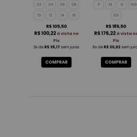
ROTATIVA MASCULIN
02
04
06
08
P
M
G
GG
10
12
14
16
EG
R$ 105,50
R$ 185,50
R$ 100,22
R$ 176,22
à vista no
à vista n
Pix
Pix
3x
de
R$ 35,17
sem juros
6x
de
R$ 30,92
sem jur
COMPRAR
COMPRAR