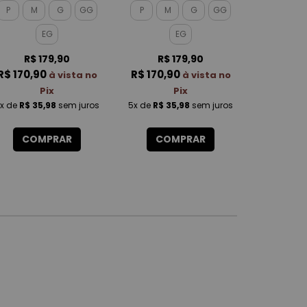
ROTATIVA FEMININO
ROTATIVA MASCULINO
P
M
G
GG
P
M
G
GG
50
EG
EG
R$ 
R$ 180,
R$ 179,90
R$ 179,90
R$ 170,90
R$ 170,90
à vista no
à vista no
6x
de
R$ 3
Pix
Pix
x
de
R$ 35,98
sem juros
5x
de
R$ 35,98
sem juros
CO
COMPRAR
COMPRAR