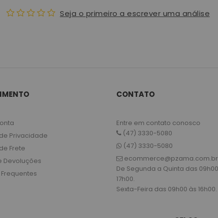
Seja o primeiro a escrever uma análise
IMENTO
CONTATO
onta
Entre em contato conosco
(47) 3330-5080
 de Privacidade
(47) 3330-5080
 de Frete
ecommerce@pzama.com.br
e Devoluções
De Segunda a Quinta das 09h00
 Frequentes
17h00.
Sexta-Feira das 09h00 às 16h00.