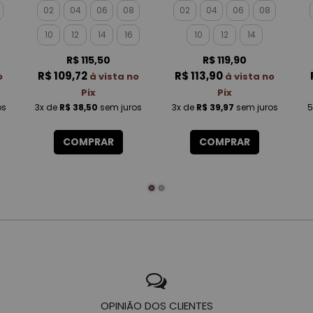
O
ROTATIVA MASCULINO
ROTATIVA FEMININO
02
04
06
08
02
04
06
08
10
12
14
16
10
12
14
R$ 115,50
R$ 119,90
R$ 109,72
R$ 113,90
o
à vista no
à vista no
Pix
Pix
os
3x
de
R$ 38,50
sem juros
3x
de
R$ 39,97
sem juros
5
COMPRAR
COMPRAR
OPINIÃO DOS CLIENTES