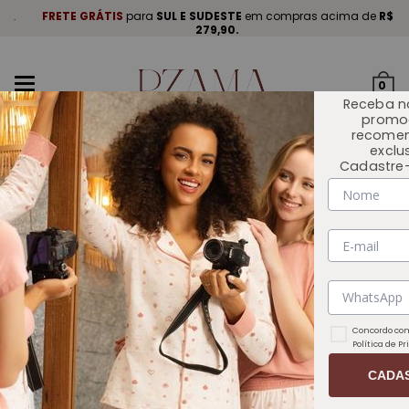
A
.
FRETE GRÁTIS
para
SUL E SUDESTE
em compras acima de
R$
P
279,90.
Mudar
0
navegação
Receba n
promo
recome
exclu
Cadastre-
INÍCIO
OUTLET 🏷️
Concordo com
Política de P
CADA