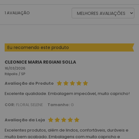
ORDENAR
1
AVALIAÇÃO
AVALIAÇÕES
POR
Eu recomendo este produto
CLEONICE MARIA REGIANI SOLLA
16/03/2026
Itápolis /
SP
Avaliação do Produto
Excelente qualidade. Embalagem impecável, muito capricho!
COR:
FLORAL SELENE
Tamanho:
G
Avaliação da Loja
Excelentes produtos, além de lindos, confortáveis, duráveis e
muito bem acabado. Embalagens com muito capricho e