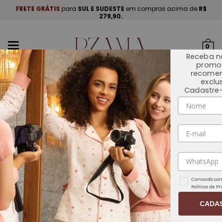
A
.
FRETE GRÁTIS
para
SUL E SUDESTE
em compras acima de
R$
P
279,90.
Mudar
0
navegação
Receba n
promo
recome
exclu
Cadastre-
INÍCIO
OUTLET 🏷️
Concordo com
Política de P
CADA