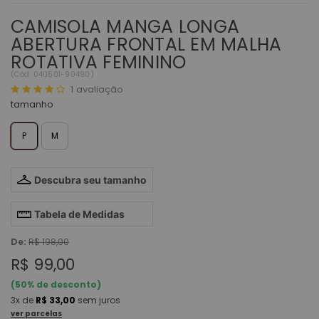
CAMISOLA MANGA LONGA
ABERTURA FRONTAL EM MALHA
ROTATIVA FEMININO
(
Cód.
040501-90490
)
1
avaliação
tamanho
P
M
Descubra seu tamanho
Tabela de Medidas
De:
R$ 198,00
R$ 99,00
(
50
% de desconto)
3x
de
R$ 33,00
sem juros
ver parcelas