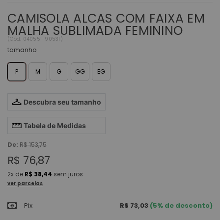
CAMISOLA ALCAS COM FAIXA EM
MALHA SUBLIMADA FEMININO
(
Cód.
040551-90531
)
tamanho
P
M
G
GG
EG
Descubra seu tamanho
Tabela de Medidas
De:
R$ 153,75
R$ 76,87
2x
de
R$ 38,44
sem juros
ver parcelas
Pix
R$ 73,03
(5% de desconto)