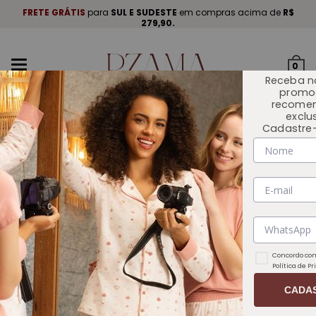
A
.
FRETE GRÁTIS
para
SUL E SUDESTE
em compras acima de
R$
P
279,90.
Mudar
0
navegação
Receba n
promo
recome
exclu
Cadastre-
INÍCIO
OUTLET 🏷️
Concordo com
Política de P
CADA