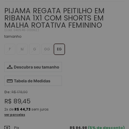
PIJAMA REGATA PEITILHO EM
RIBANA 1X1 COM SHORTS EM
MALHA ROTATIVA FEMININO
(
Cód.
040546-30062
)
tamanho
P
M
G
GG
EG
Descubra seu tamanho
Tabela de Medidas
De:
R$ 178,90
R$ 89,45
2x
de
R$ 44,73
sem juros
ver parcelas
Pix
R$ 84,98
(5% de desconto)