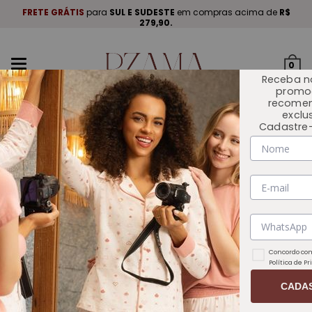
A
.
FRETE GRÁTIS
para
SUL E SUDESTE
em compras acima de
R$
P
279,90.
Mudar
0
navegação
Receba n
promo
recome
exclu
Cadastre-
INÍCIO
OUTLET 🏷️
Concordo com
Política de P
CADA