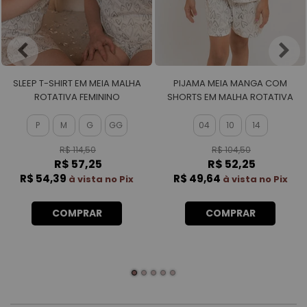
SLEEP T-SHIRT EM MEIA MALHA
PIJAMA MEIA MANGA COM
ROTATIVA FEMININO
SHORTS EM MALHA ROTATIVA
FEMININO
P
M
G
GG
04
10
14
R$ 114,50
R$ 104,50
R$ 57,25
R$ 52,25
R$ 54,39
R$ 49,64
à vista no Pix
à vista no Pix
COMPRAR
COMPRAR