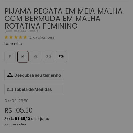
PIJAMA REGATA EM MEIA MALHA
COM BERMUDA EM MALHA
ROTATIVA FEMININO
(
Cód.
050333-50054
)
2
avaliações
tamanho
P
M
G
GG
EG
Descubra seu tamanho
Tabela de Medidas
De:
R$ 175,50
R$ 105,30
3x
de
R$ 35,10
sem juros
ver parcelas