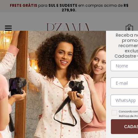
A
.
FRETE GRÁTIS
para
SUL E SUDESTE
em compras acima de
R$
P
279,90.
Mudar
0
navegação
Receba n
promo
recome
exclu
Cadastre-
INÍCIO
COLEÇÕES
Concordo com
Política de P
CADA