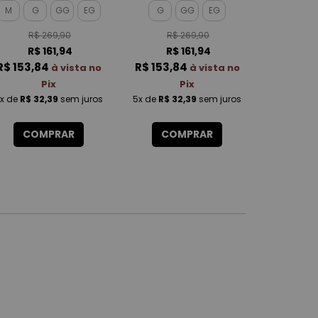
TOUCH FEMININO
FEMININO
FE
M
G
GG
EG
G
GG
EG
M
G
R$ 269,90
R$ 269,90
R$
R$ 161,94
R$ 161,94
R$
R$ 153,84
R$ 153,84
R$ 153,
à vista no
à vista no
Pix
Pix
x
de
R$ 32,39
sem juros
5x
de
R$ 32,39
sem juros
5x
de
R$ 3
COMPRAR
COMPRAR
CO