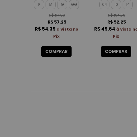
P
M
G
GG
04
10
14
R$ 114,50
R$ 104,50
R$ 57,25
R$ 52,25
R$ 54,39
R$ 49,64
à vista no
à vista n
Pix
Pix
COMPRAR
COMPRAR