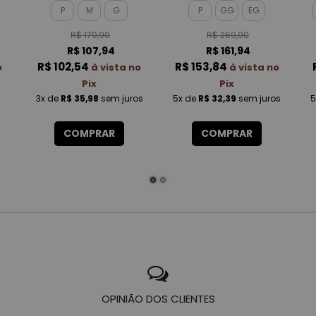
TOUCH FEMININO
P
M
G
P
GG
EG
R$ 179,90
R$ 269,90
R$ 107,94
R$ 161,94
R$ 102,54
R$ 153,84
o
à vista no
à vista no
Pix
Pix
3x
de
R$ 35,98
sem juros
5x
de
R$ 32,39
sem juros
5
COMPRAR
COMPRAR
OPINIÃO DOS CLIENTES