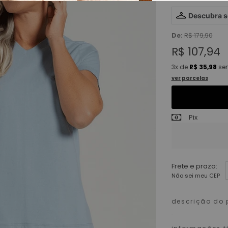
Descubra 
De:
R$ 179,90
R$ 107,94
3x
de
R$ 35,98
sem
ver parcelas
Pix
Frete e prazo:
Não sei meu CEP
descrição do 