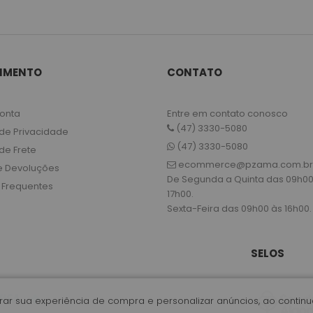
IMENTO
CONTATO
onta
Entre em contato conosco
(47) 3330-5080
 de Privacidade
(47) 3330-5080
 de Frete
ecommerce@pzama.com.br
e Devoluções
De Segunda a Quinta das 09h00
 Frequentes
17h00.
Sexta-Feira das 09h00 às 16h00.
SELOS
horar sua experiência de compra e personalizar anúncios, ao conti