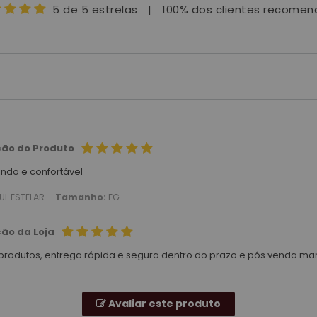
5 de 5 estrelas
|
100% dos clientes recome
ção do Produto
indo e confortável
UL ESTELAR
Tamanho:
EG
ção da Loja
produtos, entrega rápida e segura dentro do prazo e pós venda ma
Avaliar este produto