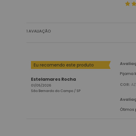
1
AVALIAÇÃO
Avalia
Eu recomendo este produto
Pijama l
Estelamares Rocha
COR:
AZ
01/05/2026
São Bernardo do Campo /
SP
Avalia
Ótimos 