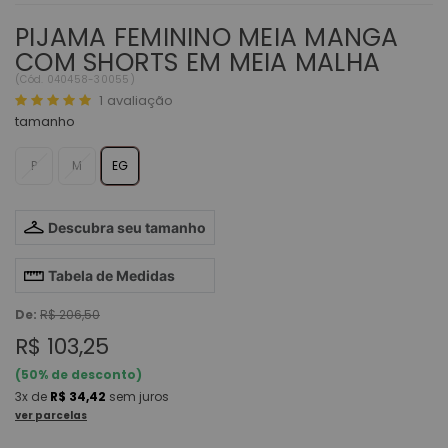
PIJAMA FEMININO MEIA MANGA
COM SHORTS EM MEIA MALHA
(
Cód.
040458-30055
)
1
avaliação
tamanho
P
M
EG
Descubra seu tamanho
Tabela de Medidas
De:
R$ 206,50
R$ 103,25
(
50
% de desconto)
3x
de
R$ 34,42
sem juros
ver parcelas