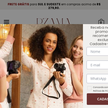
A
.
FRETE GRÁTIS
para
SUL E SUDESTE
em compras acima de
R$
P
279,90.
Mudar
0
navegação
Receba n
promo
recome
exclu
Cadastre-
INÍCIO
OUTLET 🏷️
Concordo com
Política de P
CADA