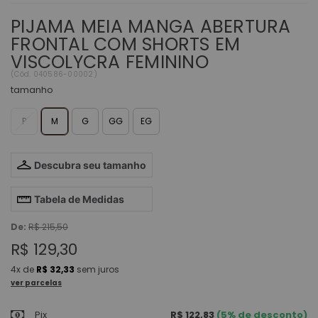
PIJAMA MEIA MANGA ABERTURA
FRONTAL COM SHORTS EM
VISCOLYCRA FEMININO
(
Cód.
040586-00002
)
tamanho
P
M
G
GG
EG
Descubra seu tamanho
Tabela de Medidas
De:
R$ 215,50
R$ 129,30
4x
de
R$ 32,33
sem juros
ver parcelas
Pix
R$ 122,83
(5% de desconto)