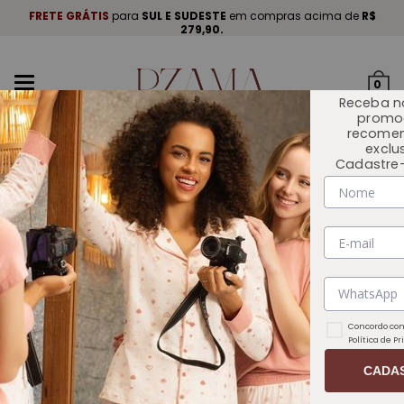
A
.
FRETE GRÁTIS
para
SUL E SUDESTE
em compras acima de
R$
P
279,90.
Mudar
0
navegação
Receba n
promo
recome
exclu
Cadastre-
INÍCIO
OUTLET 🏷️
Concordo com
Política de P
CADA