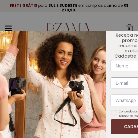
A
.
FRETE GRÁTIS
para
SUL E SUDESTE
em compras acima de
R$
P
279,90.
Mudar
0
navegação
Receba n
promo
recome
exclu
Cadastre-
INÍCIO
COLEÇÕES
Concordo com
Política de P
CADA