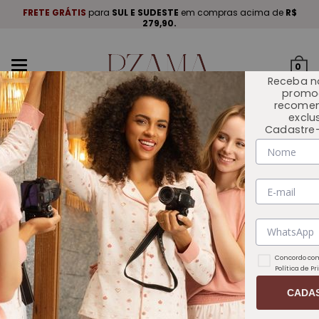
A
.
FRETE GRÁTIS
para
SUL E SUDESTE
em compras acima de
R$
P
279,90.
Mudar
0
navegação
Receba n
promo
recome
exclu
Cadastre-
INÍCIO
OUTLET 🏷️
Concordo com
Política de P
CADA