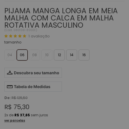
PIJAMA MANGA LONGA EM MEIA
MALHA COM CALCA EM MALHA
ROTATIVA MASCULINO
(
Cód.
080108-80031
)
1
avaliação
tamanho
04
06
08
10
12
14
16
Descubra seu tamanho
Tabela de Medidas
De:
R$ 125,50
R$ 75,30
2x
de
R$ 37,65
sem juros
ver parcelas