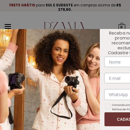
A
.
FRETE GRÁTIS
para
SUL E SUDESTE
em compras acima de
R$
P
279,90.
Mudar
0
navegação
Receba n
promo
recome
exclu
Cadastre-
INÍCIO
OCASIÃO DE USO
PAI E FILHO
Concordo com
Política de P
CADA