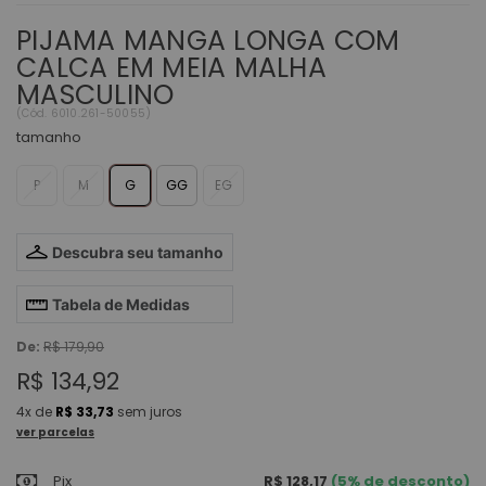
PIJAMA MANGA LONGA COM
CALCA EM MEIA MALHA
MASCULINO
(
Cód.
6010.261-50055
)
tamanho
P
M
G
GG
EG
Descubra seu tamanho
Tabela de Medidas
De:
R$ 179,90
R$ 134,92
4x
de
R$ 33,73
sem juros
ver parcelas
Pix
R$ 128,17
(5% de desconto)