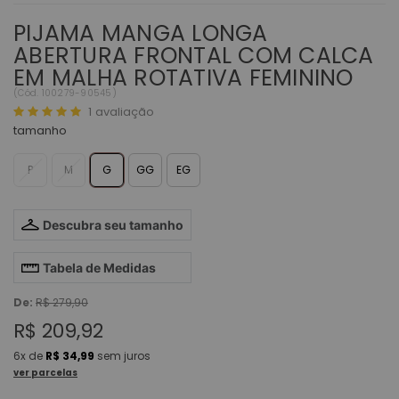
PIJAMA MANGA LONGA
ABERTURA FRONTAL COM CALCA
EM MALHA ROTATIVA FEMININO
(
Cód.
100279-90545
)
1
avaliação
tamanho
P
M
G
GG
EG
Descubra seu tamanho
Tabela de Medidas
De:
R$ 279,90
R$ 209,92
6x
de
R$ 34,99
sem juros
ver parcelas