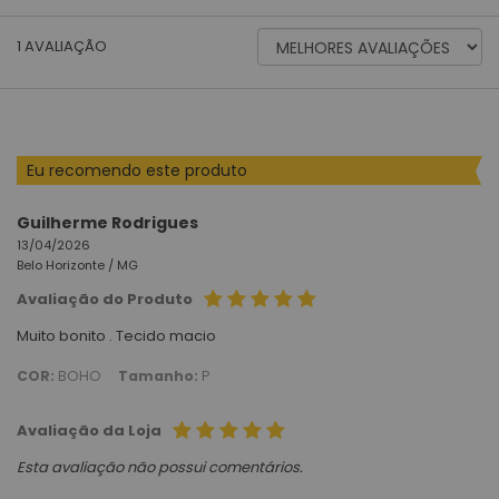
ORDENAR
1
AVALIAÇÃO
AVALIAÇÕES
POR
Eu recomendo este produto
Guilherme Rodrigues
13/04/2026
Belo Horizonte /
MG
Avaliação do Produto
Muito bonito . Tecido macio
COR:
BOHO
Tamanho:
P
Avaliação da Loja
Esta avaliação não possui comentários.