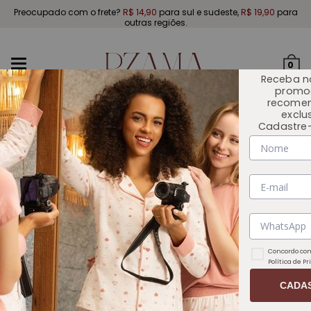
Preocupado com o frete?
R$ 14,90
para sul e sudeste,
R$ 19,90
para
outras regiões.
Mudar
0
navegação
Receba n
promo
recome
exclu
Cadastre-
INÍCIO
COLEÇÕES
Concordo com
Política de P
CADA