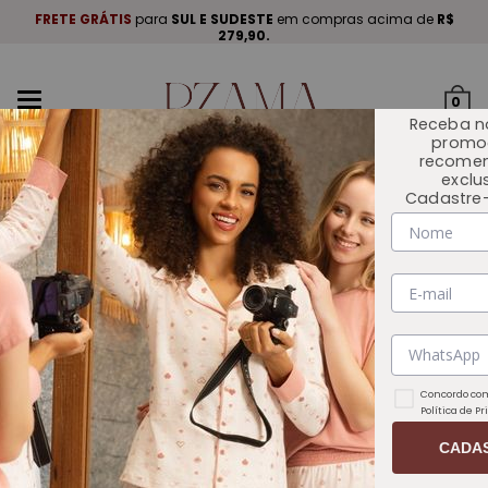
A
.
FRETE GRÁTIS
para
SUL E SUDESTE
em compras acima de
R$
P
279,90.
Mudar
0
navegação
Receba n
promo
recome
exclu
Cadastre-
INÍCIO
OUTLET 🏷️
Concordo com
Política de P
CADA