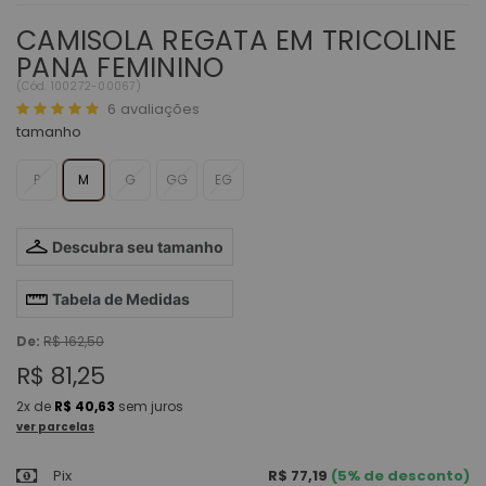
CAMISOLA REGATA EM TRICOLINE
PANA FEMININO
(
Cód.
100272-00067
)
6
avaliações
tamanho
P
M
G
GG
EG
Descubra seu tamanho
Tabela de Medidas
De:
R$ 162,50
R$ 81,25
2x
de
R$ 40,63
sem juros
ver parcelas
Pix
R$ 77,19
(5% de desconto)