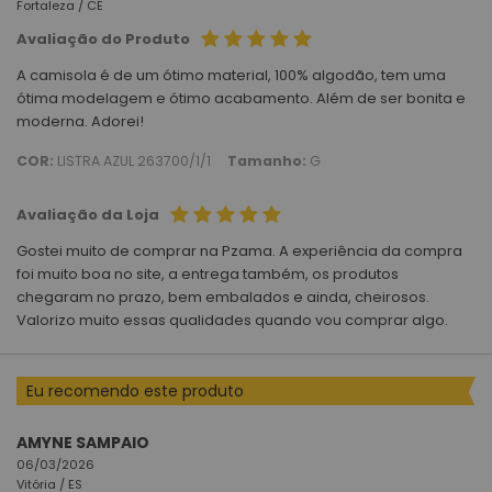
Fortaleza /
CE
Avaliação do Produto
A camisola é de um ótimo material, 100% algodão, tem uma
ótima modelagem e ótimo acabamento. Além de ser bonita e
moderna. Adorei!
COR:
LISTRA AZUL 263700/1/1
Tamanho:
G
Avaliação da Loja
Gostei muito de comprar na Pzama. A experiência da compra
foi muito boa no site, a entrega também, os produtos
chegaram no prazo, bem embalados e ainda, cheirosos.
Valorizo muito essas qualidades quando vou comprar algo.
Eu recomendo este produto
AMYNE SAMPAIO
06/03/2026
Vitória /
ES