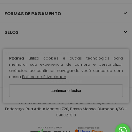
FORMAS DE PAGAMENTO
SELOS
RECEBA NOSSAS NOVIDADES
Pzama
utiliza cookies e outras tecnologias para
melhorar sua experiência de compra e personalizar
anúncios, ao continuar navegando você concorda com
nossa
Política de Privacidade
.
CADASTRE-SE
continuar e fechar
Pzama Confeccoes LTDA / CNPJ: 06.087.056/0001-01
Endereço: Rua Arthur Mantau 720, Passo Manso, Blumenau/SC -
89032-310