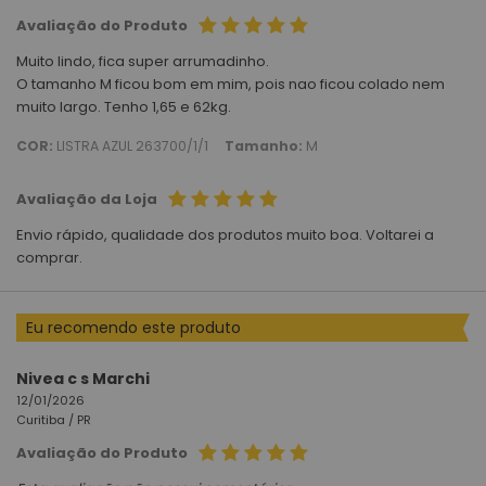
Avaliação do Produto
Muito lindo, fica super arrumadinho.
O tamanho M ficou bom em mim, pois nao ficou colado nem
muito largo. Tenho 1,65 e 62kg.
COR:
LISTRA AZUL 263700/1/1
Tamanho:
M
Avaliação da Loja
Envio rápido, qualidade dos produtos muito boa. Voltarei a
comprar.
Eu recomendo este produto
Nivea c s Marchi
12/01/2026
Curitiba /
PR
Avaliação do Produto