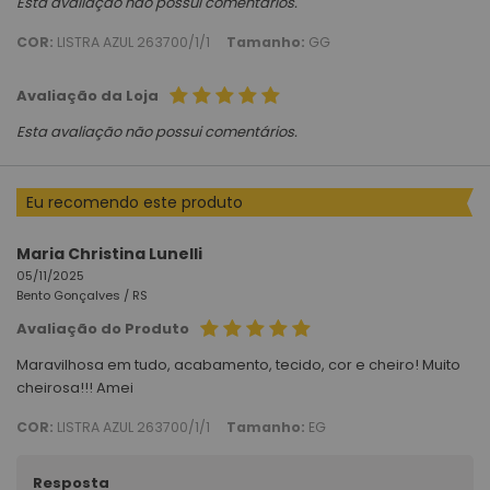
Esta avaliação não possui comentários.
COR:
LISTRA AZUL 263700/1/1
Tamanho:
GG
Avaliação da Loja
Esta avaliação não possui comentários.
Eu recomendo este produto
Maria Christina Lunelli
05/11/2025
Bento Gonçalves /
RS
Avaliação do Produto
Maravilhosa em tudo, acabamento, tecido, cor e cheiro! Muito
cheirosa!!! Amei
COR:
LISTRA AZUL 263700/1/1
Tamanho:
EG
Resposta