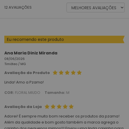
ORDENAR
12
AVALIAÇÕES
AVALIAÇÕES
POR
Eu recomendo este produto
Ana Maria Diniz Miranda
08/06/2026
Timóteo /
MG
Avaliação do Produto
Linda! Amo a Pzama!
COR:
FLORAL MIUDO
Tamanho:
M
Avaliação da Loja
Adorei! É sempre muito bom receber os produtos da pzama!
Além da qualidade e bom gosto também a marca agrega o
carinho dos pequenos mimos!!! Enviou uma linda caixinha para