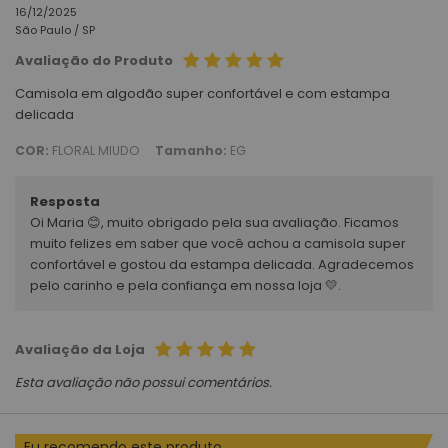
16/12/2025
São Paulo /
SP
Avaliação do Produto
Camisola em algodão super confortável e com estampa
delicada
COR:
FLORAL MIUDO
Tamanho:
EG
Resposta
Oi Maria 😊, muito obrigado pela sua avaliação. Ficamos
muito felizes em saber que você achou a camisola super
confortável e gostou da estampa delicada. Agradecemos
pelo carinho e pela confiança em nossa loja 💛.
Avaliação da Loja
Esta avaliação não possui comentários.
Eu recomendo este produto