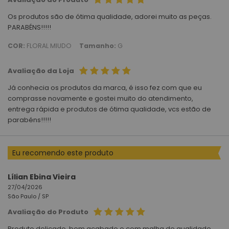
Os produtos são de ótima qualidade, adorei muito as peças.
PARABÉNS!!!!!
COR:
FLORAL MIUDO
Tamanho:
G
Avaliação da Loja
Já conhecia os produtos da marca, é isso fez com que eu
comprasse novamente e gostei muito do atendimento,
entrega rápida e produtos de ótima qualidade, vcs estão de
parabéns!!!!!
Eu recomendo este produto
Lílian Ebina Vieira
27/04/2026
São Paulo /
SP
Avaliação do Produto
Produto delicado, bem acabado e com malha de qualidade.