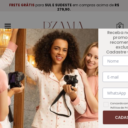
A
.
FRETE GRÁTIS
para
SUL E SUDESTE
em compras acima de
R$
P
279,90.
Mudar
0
navegação
Receba n
promo
recome
exclu
Cadastre-
INÍCIO
OUTLET 🏷️
Concordo com
Política de P
CADA