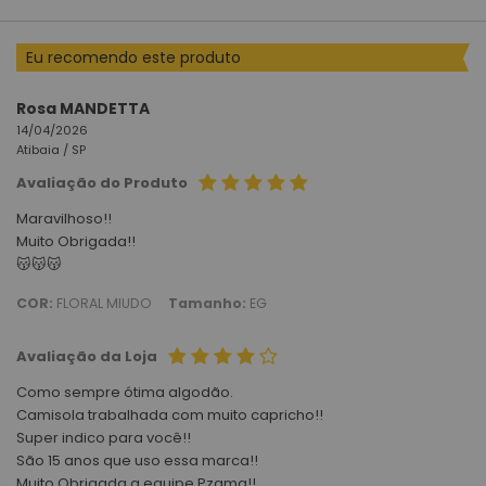
Eu recomendo este produto
Rosa MANDETTA
14/04/2026
Atibaia /
SP
Avaliação do Produto
Maravilhoso!!
Muito Obrigada!!
😽😽😽
COR:
FLORAL MIUDO
Tamanho:
EG
Avaliação da Loja
Como sempre ótima algodão.
Camisola trabalhada com muito capricho!!
Super indico para você!!
São 15 anos que uso essa marca!!
Muito Obrigada a equipe Pzama!!