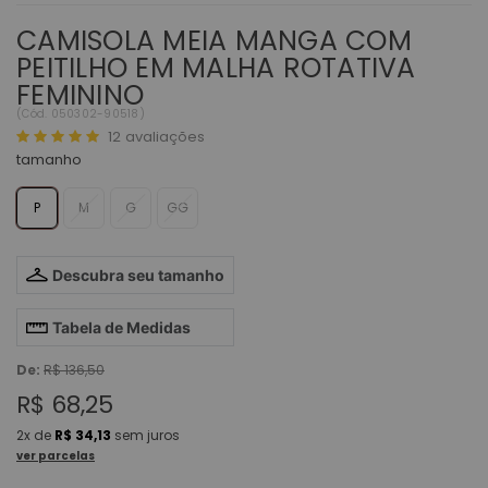
CAMISOLA MEIA MANGA COM
PEITILHO EM MALHA ROTATIVA
FEMININO
(
Cód.
050302-90518
)
12
avaliações
tamanho
P
M
G
GG
Descubra seu tamanho
Tabela de Medidas
De:
R$ 136,50
R$ 68,25
2x
de
R$ 34,13
sem juros
ver parcelas