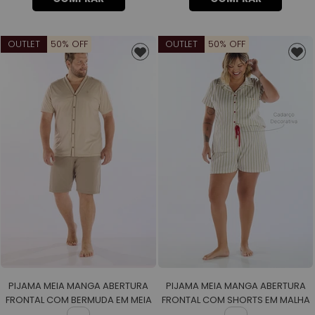
OUTLET
50% OFF
OUTLET
50% OFF
PIJAMA MEIA MANGA ABERTURA
PIJAMA MEIA MANGA ABERTURA
FRONTAL COM BERMUDA EM MEIA
FRONTAL COM SHORTS EM MALHA
MALHA MASCULINO
ROTATIVA FEMININO