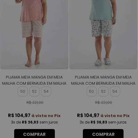
PIJAMA MEIA MANGA EM MEIA
PIJAMA MEIA MANGA EM MEIA
MALHA COM BERMUDA EM MALHA
MALHA COM BERMUDA EM MALHA
ROTATIVA FEMININO
ROTATIVA FEMININO
50
52
54
50
52
54
R$ 221,00
R$ 221,00
R$ 104,97
R$ 104,97
à vista no Pix
à vista no Pix
3x
de
R$ 36,83
sem juros
3x
de
R$ 36,83
sem juros
COMPRAR
COMPRAR