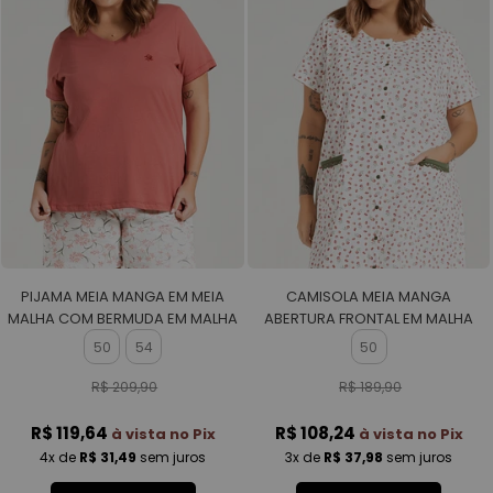
PIJAMA MEIA MANGA EM MEIA
CAMISOLA MEIA MANGA
MALHA COM BERMUDA EM MALHA
ABERTURA FRONTAL EM MALHA
ROTATIVA FEMININO
ROTATIVA FEMININO
50
54
50
R$ 209,90
R$ 189,90
R$ 119,64
R$ 108,24
à vista no Pix
à vista no Pix
4x
de
R$ 31,49
sem juros
3x
de
R$ 37,98
sem juros