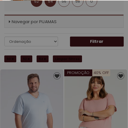
52
54
56
58
U
Navegar por
PIJAMAS
Filtrar
50
52
54
Limpar filtros
PROMOÇÃO
40% OFF