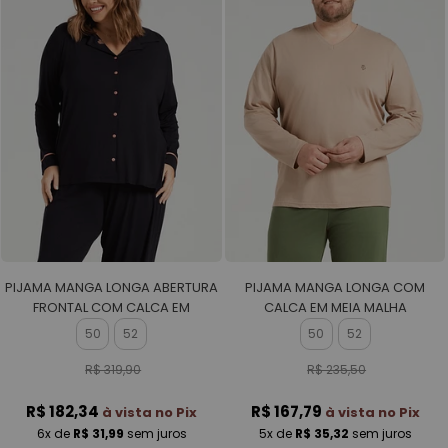
PIJAMA MANGA LONGA ABERTURA
PIJAMA MANGA LONGA COM
FRONTAL COM CALCA EM
CALCA EM MEIA MALHA
VISCOLYCRA FEMININO
MASCULINO
50
52
50
52
R$ 319,90
R$ 235,50
R$ 182,34
R$ 167,79
à vista no Pix
à vista no Pix
6x
de
R$ 31,99
sem juros
5x
de
R$ 35,32
sem juros