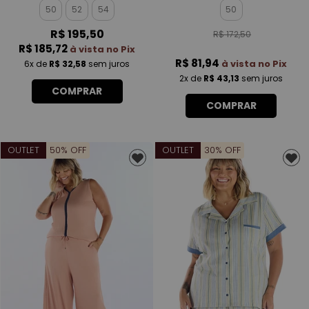
MASCULINO
ROTATIVA FEMININO
50
52
54
50
R$ 195,50
R$ 172,50
R$ 185,72
à vista no Pix
R$ 81,94
à vista no Pix
6x
de
R$ 32,58
sem juros
2x
de
R$ 43,13
sem juros
COMPRAR
COMPRAR
OUTLET
50% OFF
OUTLET
30% OFF