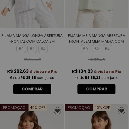
PIJAMA MANGA LONGA ABERTURA
PIJAMA MEIA MANGA ABERTURA
FRONTAL COM CALCA EM
FRONTAL EM MEIA MALHA COM
VISCOLYCRA ROTATIVA FEMININO
CAPRI EM MALHA ROTATIVA
50
52
54
50
52
54
FEMININO
R$ 355,50
R$ 235,50
R$ 202,63
R$ 134,23
à vista no Pix
à vista no Pix
6x
de
R$ 35,55
sem juros
4x
de
R$ 35,33
sem juros
COMPRAR
COMPRAR
PROMOÇÃO
40% OFF
PROMOÇÃO
40% OFF