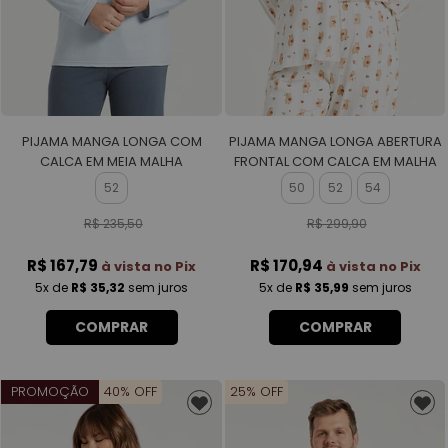
PIJAMA MANGA LONGA COM
PIJAMA MANGA LONGA ABERTURA
CALCA EM MEIA MALHA
FRONTAL COM CALCA EM MALHA
MASCULINO
ROTATIVA FEMININO
52
50
52
54
R$ 235,50
R$ 299,90
R$ 167,79
R$ 170,94
à vista no Pix
à vista no Pix
5x
de
R$ 35,32
sem juros
5x
de
R$ 35,99
sem juros
COMPRAR
COMPRAR
PROMOÇÃO
40% OFF
25% OFF