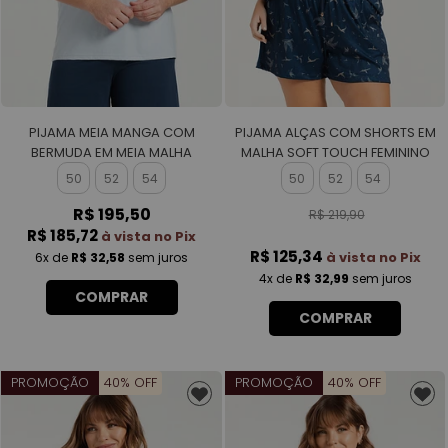
PIJAMA MEIA MANGA COM
PIJAMA ALÇAS COM SHORTS EM
BERMUDA EM MEIA MALHA
MALHA SOFT TOUCH FEMININO
MASCULINO
50
52
54
50
52
54
R$ 195,50
R$ 219,90
R$ 185,72
à vista no Pix
R$ 125,34
à vista no Pix
6x
de
R$ 32,58
sem juros
4x
de
R$ 32,99
sem juros
COMPRAR
COMPRAR
PROMOÇÃO
40% OFF
PROMOÇÃO
40% OFF