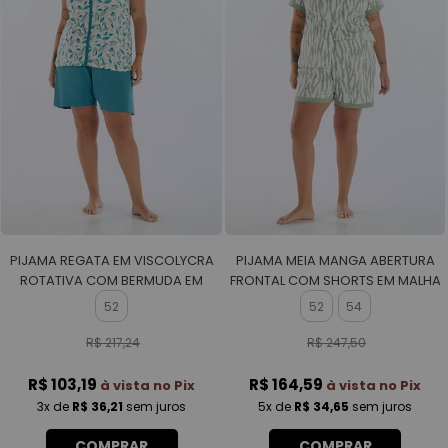
PIJAMA REGATA EM VISCOLYCRA
PIJAMA MEIA MANGA ABERTURA
ROTATIVA COM BERMUDA EM
FRONTAL COM SHORTS EM MALHA
VISCOLYCRA FEMININO
ROTATIVA FEMININO
52
52
54
R$ 217,24
R$ 247,50
R$ 103,19
R$ 164,59
à vista no Pix
à vista no Pix
3x
de
R$ 36,21
sem juros
5x
de
R$ 34,65
sem juros
COMPRAR
COMPRAR