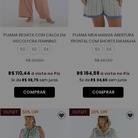
PIJAMA REGATA COM CALCA EM
PIJAMA MEIA MANGA ABERTURA
VISCOLYCRA FEMININO
FRONTAL COM SHORTS EM MALHA
ROTATIVA FEMININO
50
52
54
50
54
R$ 232,50
R$ 247,50
R$ 110,44
R$ 164,59
à vista no Pix
à vista no Pix
3x
de
R$ 38,75
sem juros
5x
de
R$ 34,65
sem juros
COMPRAR
COMPRAR
OUTLET
50% OFF
OUTLET
30% OFF