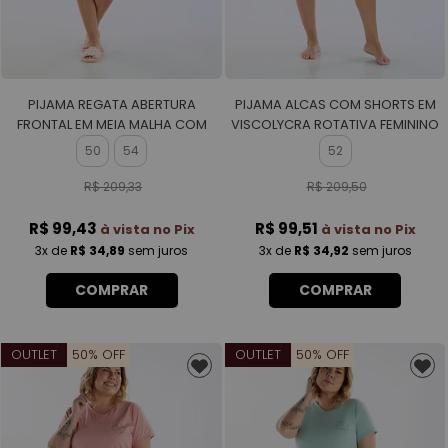
PIJAMA REGATA ABERTURA
PIJAMA ALCAS COM SHORTS EM
FRONTAL EM MEIA MALHA COM
VISCOLYCRA ROTATIVA FEMININO
BERMUDA EM MALHA ROTATIVA
50
54
52
FEMININO
R$ 209,33
R$ 209,50
R$ 99,43
R$ 99,51
à vista no Pix
à vista no Pix
3x
de
R$ 34,89
sem juros
3x
de
R$ 34,92
sem juros
COMPRAR
COMPRAR
OUTLET
50% OFF
OUTLET
50% OFF