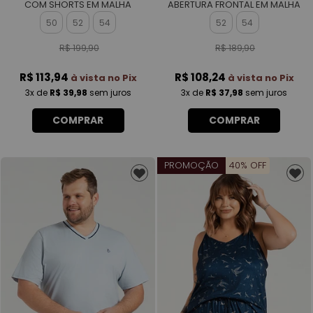
COM SHORTS EM MALHA
ABERTURA FRONTAL EM MALHA
ROTATIVA FEMININO
ROTATIVA FEMININO
50
52
54
52
54
R$ 199,90
R$ 189,90
R$ 113,94
R$ 108,24
à vista no Pix
à vista no Pix
3x
de
R$ 39,98
sem juros
3x
de
R$ 37,98
sem juros
COMPRAR
COMPRAR
PROMOÇÃO
40% OFF