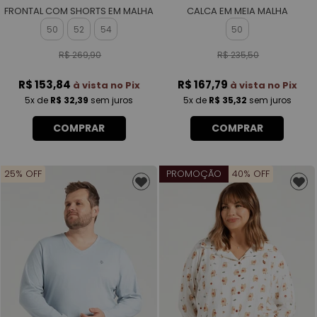
FRONTAL COM SHORTS EM MALHA
CALCA EM MEIA MALHA
ROTATIVA FEMININO
MASCULINO
50
52
54
50
R$ 269,90
R$ 235,50
R$ 153,84
R$ 167,79
à vista no Pix
à vista no Pix
5x
de
R$ 32,39
sem juros
5x
de
R$ 35,32
sem juros
COMPRAR
COMPRAR
25% OFF
PROMOÇÃO
40% OFF