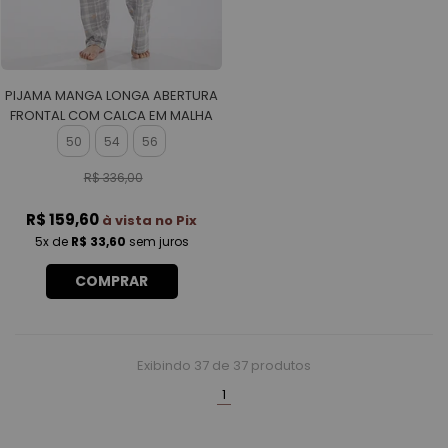
PIJAMA MANGA LONGA ABERTURA
FRONTAL COM CALCA EM MALHA
ROTATIVA FEMININO
50
54
56
R$ 336,00
R$ 159,60
à vista no Pix
5x
de
R$ 33,60
sem juros
COMPRAR
Exibindo
37
de 37 produtos
(current)
1