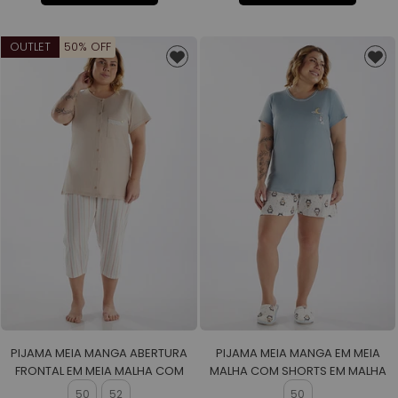
OUTLET
50% OFF
PIJAMA MEIA MANGA ABERTURA
PIJAMA MEIA MANGA EM MEIA
FRONTAL EM MEIA MALHA COM
MALHA COM SHORTS EM MALHA
CAPRI EM MALHA ROTATIVA
ROTATIVA FEMININO
50
52
50