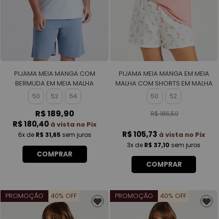
PIJAMA MEIA MANGA COM
PIJAMA MEIA MANGA EM MEIA
BERMUDA EM MEIA MALHA
MALHA COM SHORTS EM MALHA
MASCULINO
ROTATIVA FEMININO
50
52
54
50
52
R$ 189,90
R$ 185,50
R$ 180,40
à vista no Pix
R$ 105,73
à vista no Pix
6x
de
R$ 31,65
sem juros
3x
de
R$ 37,10
sem juros
COMPRAR
COMPRAR
PROMOÇÃO
40% OFF
PROMOÇÃO
40% OFF