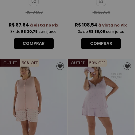
52
52
R$ 184,50
R$ 228,50
R$ 87,64
R$ 108,54
à vista no Pix
à vista no Pix
3x
de
R$ 30,75
sem juros
3x
de
R$ 38,08
sem juros
COMPRAR
COMPRAR
OUTLET
50% OFF
OUTLET
50% OFF