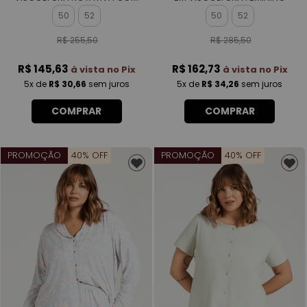
CAPRI EM VISCOLYCRA FEMININO
50
52
50
52
R$ 255,50
R$ 285,50
R$ 145,63
R$ 162,73
à vista no Pix
à vista no Pix
5x
de
R$ 30,66
sem juros
5x
de
R$ 34,26
sem juros
COMPRAR
COMPRAR
PROMOÇÃO
40% OFF
PROMOÇÃO
40% OFF