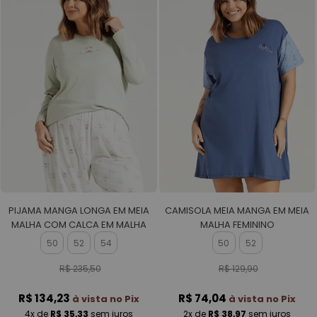
PIJAMA MANGA LONGA EM MEIA
CAMISOLA MEIA MANGA EM MEIA
MALHA COM CALCA EM MALHA
MALHA FEMININO
ROTATIVA FEMININO
50
52
54
50
52
R$ 235,50
R$ 129,90
R$ 134,23
R$ 74,04
à vista no Pix
à vista no Pix
4x
de
R$ 35,33
sem juros
2x
de
R$ 38,97
sem juros